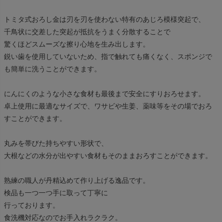
トミタ式おろし金は刃を刃を使わない特有のあじろ模様突起で、
千鳥状に交差した突起が抵抗をうまく分散することで
驚くほどスムーズな擦り心地を生み出します。
鋭い歯を使用していないため、指で触れても痛くなく、スポンジで
も簡単に洗うことができます。
にんにくのような小さな食材も最後まで安全にすりおろせます。
卓上使用に最適なサイズで、ワサビや生姜、薬味等をその場でおろ
すことができます。
丸みを帯びた持ちやすい形状で、
大根などの水分が出やすい食材もそのままおろすことができます。
熟練の職人が丹精込めて作り上げる逸品です。
検品も一つ一つ手に取って丁寧に
行っております。
食洗機対応なのでお手入れラクラク。