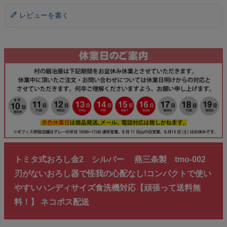
レビューを書く
トミタ式おろし金2 シルバー 燕三条製 tmo-002
刃がないおろし器で怪我の心配なし!コンパクトで使い
やすいハンディサイズ食洗機対応【頑張って送料無
料！】 ネコポス配送