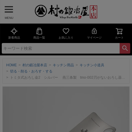
MENU
新着商品
商品一覧
お気に入り
マイページ
カート
HOME
村の鍛冶屋本店
キッチン用品
キッチン小道具
切る・削る・おろす・する
トミタ式おろし金2 シルバー 燕三条製 tmo-002刃がないおろし器で怪我の心配なし!コンパクトで使いやすいハンディサイズ食洗機対応【頑張って送料無料！】 ネコポス配送