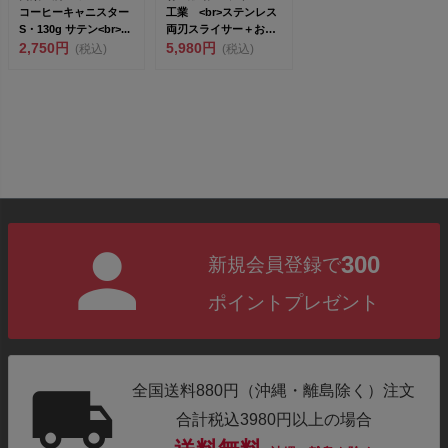
コーヒーキャニスター
工業 <br>ステンレス
S・130g サテン<br>...
両刃スライサー＋おろ
2,750円
し金セッ...
5,980円
(税込)
(税込)
300
新規会員登録で
ポイントプレゼント
全国送料880円（沖縄・離島除く）注文
合計税込3980円以上の場合