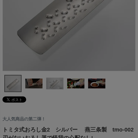
大人気商品の第二弾！
トミタ式おろし金2 シルバー 燕三条製 tmo-002
刃がないおろし器で怪我の心配なし!