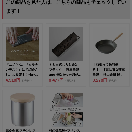
この商品を見た人は、こちらの商品もチェックしてい
ます！
『ニノさん』『ヒルナ
トミタ式おろし金2
【頑張って送料無
ンデス！』にて紹介さ
ブラック 燕三条製
料！】【高品質な燕三
れ、大反響！！<br>ト
tmo-002-b<br>刃が...
条製】 杉山金属 匠
ミタ式お...
4,310円
6,477円
味 鉄フライパン
3,278円
(税込)
(税込)
(税込)
KS-30...
高桑金属 ステンレス
村の鍛冶屋×プリンス