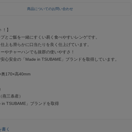
商品についてのお問い合わせ
ト！】
ープとご飯を一緒にすくい易く食べやすいレンゲです。
く仕上も滑らかに口当たりを良く仕上げています。
レーやチャーハンでも抜群の使いやすさ！
安心安全の「Made in TSUBAME」ブランドを取得しています。
奥170×高40mm
g
（燕三条産）
 TSUBAME」ブランドを取得
を書く