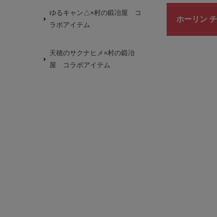
ゆるキャン△×村の鍛冶屋 コ
ホーリン チ
ラボアイテム
天穂のサクナヒメ×村の鍛冶
屋 コラボアイテム