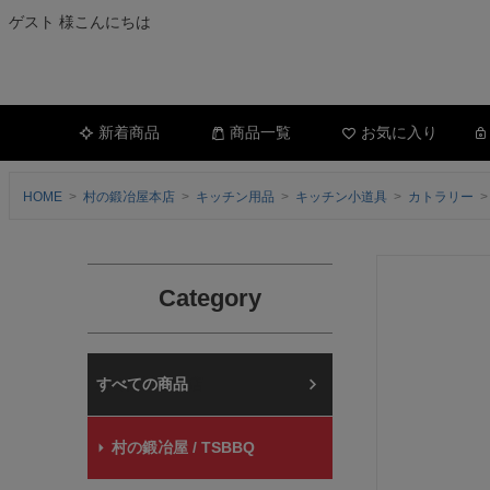
ゲスト 様こんにちは
新着商品
商品一覧
お気に入り
HOME
村の鍛冶屋本店
キッチン用品
キッチン小道具
カトラリー
Category
村の鍛冶屋本店
村の鍛冶屋 / TSBBQ