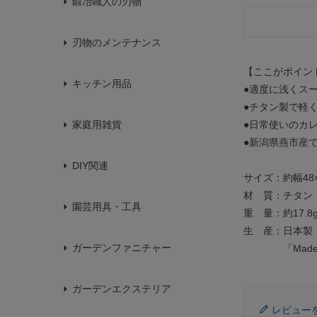
鍛冶職人の刃物
刃物のメンテナンス
【ここがポイン
キッチン用品
●適度に浅くス
●チタン製で軽
●日常使いのカ
家庭用雑貨
●新潟県燕市産で
DIY関連
サイズ：約幅48×
材 質：チタン
園芸用具・工具
重 量：約17.8
生 産：日本製
ガーデンファニチャー
「Made in
ガーデンエクステリア
レビュー