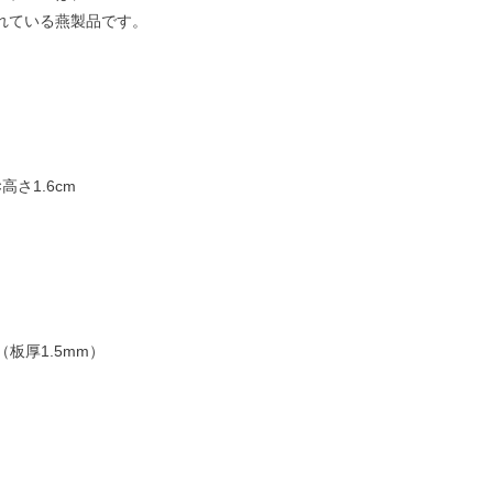
れている燕製品です。
×高さ1.6cm
（板厚1.5mm）
）