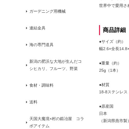
世界中で愛用さ
ガーデニング用機械
連結金具
商品詳細
●サイズ（約）
海の専門道具
幅2.6×全長14.8
新潟の肥沃な大地が生んだコ
●重量（約）
シヒカリ、フルーツ、野菜
25g（1本）
●材質
食材・調味料
18-8ステンレス
送料
●原産国
日本
天国大魔境×村の鍛冶屋 コラ
（新潟県燕市製
ボアイテム