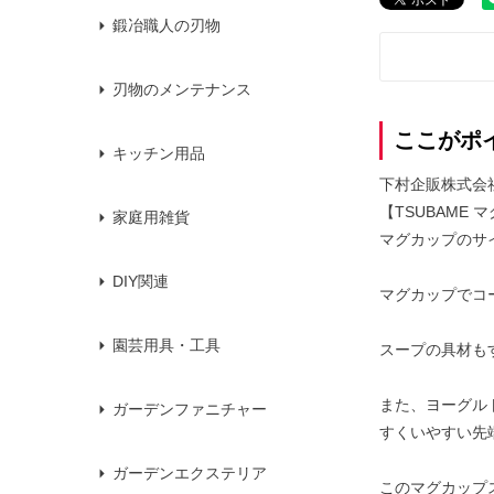
鍛冶職人の刃物
刃物のメンテナンス
ここがポ
キッチン用品
下村企販株式会
【TSUBAME
家庭用雑貨
マグカップのサ
DIY関連
マグカップでコ
園芸用具・工具
スープの具材も
また、ヨーグル
ガーデンファニチャー
すくいやすい先
ガーデンエクステリア
このマグカップ