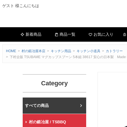
ゲスト 様こんにちは
新着商品
商品一覧
お気に入り
HOME
村の鍛冶屋本店
キッチン用品
キッチン小道具
カトラリー
下村企販 TSUBAME マグカップスプーン 5本組 38617 安心の日本製 M
Category
村の鍛冶屋本店
村の鍛冶屋 / TSBBQ