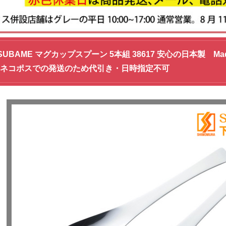
SUBAME マグカップスプーン 5本組 38617 安心の日本製 Ma
 ネコポスでの発送のため代引き・日時指定不可