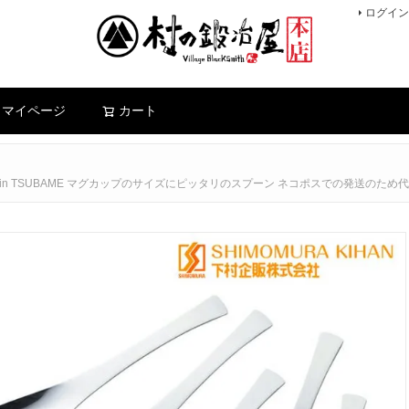
ログイン
検索
マイページ
カート
ade in TSUBAME マグカップのサイズにピッタリのスプーン ネコポスでの発送のた