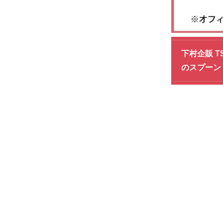
下村企販 T
のスプーン