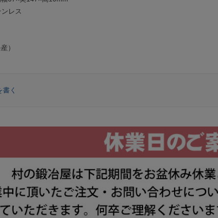
テンレス
条産）
を書く