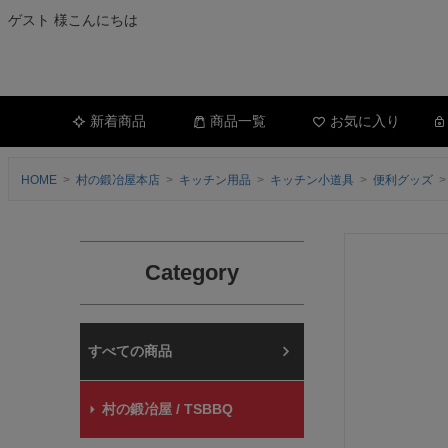
ゲスト 様こんにちは
新着商品
商品一覧
お気に入り
HOME
村の鍛冶屋本店
キッチン用品
キッチン小道具
便利グッズ
Category
村の鍛冶屋本店
村の鍛冶屋 / TSBBQ