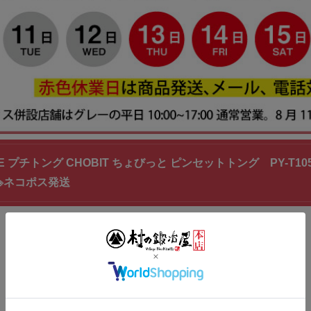
CE プチトング CHOBIT ちょびっと ピンセットトング PY
※ネコポス発送