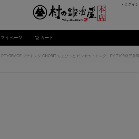
ログイン
検索
マイページ
カート
PTYGRACE プチトング CHOBIT ちょびっと ピンセットトング PY-T10