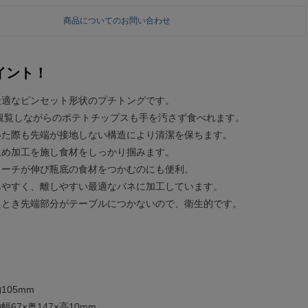
商品についてのお問い合わせ
イント！
最適なピンセット形状のプチトングです。
を観覧しながらのポテトチップスも手を汚さず食べれます。
いた際も先端が接地しない構造により清潔を保ちます。
止め加工を施し食材をしっかり掴みます。
リーチが伸び瓶底の食材をつかむのにも便利。
みやすく、離しやすい最適なバネに加工しています。
たとき先端部分がテーブルにつかないので、衛生的です。
105mm
67×奥147×高10mm