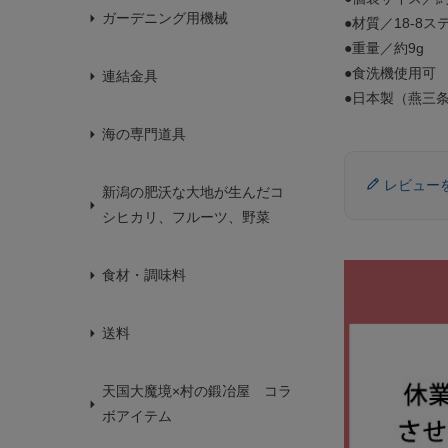
ガーデニング用機械
●材質／18-8ス
●重量／約9g
●食洗機使用可
連結金具
●日本製（燕三
海の専門道具
レビュー
新潟の肥沃な大地が生んだコ
シヒカリ、フルーツ、野菜
食材・調味料
送料
天国大魔境×村の鍛冶屋 コラ
ボアイテム