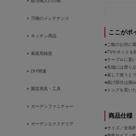
鍛冶職人の刃物
刃物のメンテナンス
ここがポ
キッチン用品
●ご飯のお供に
●TVやネット
家庭用雑貨
●テーブルに置
●先端には滑り
DIY関連
●返して使うと
●曲げ部分は掴
園芸用具・工具
●トングを置い
ガーデンファニチャー
商品仕様
ガーデンエクステリア
●サイズ／全長約
●個装サイズ／約幅