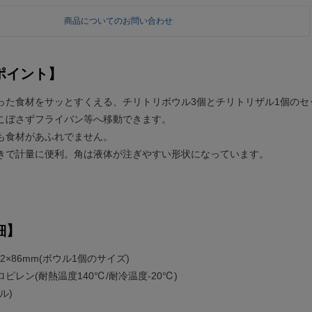
商品についてのお問い合わせ
ポイント】
った食材をサッとすくえる、チリトリボウル3個とチリトリザル1個のセ
こぼさずフライパン等へ移動できます。
も食材があふれでません。
きで計量に便利。角は液体が注ぎやすい形状になっています。
細】
82×86mm(ボウル1個のサイズ)
ピレン(耐熱温度140℃/耐冷温度-20℃)
ル)