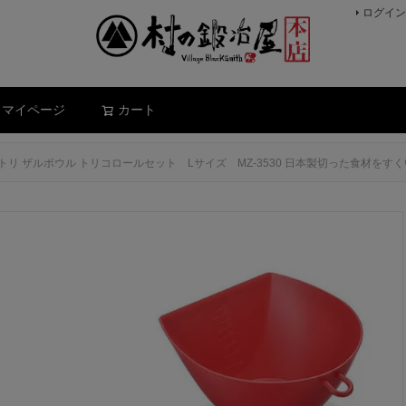
ログイン
検索
マイページ
カート
リ ザルボウル トリコロールセット Lサイズ MZ-3530 日本製切った食材をすく