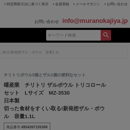
特定商取引法に基づく表示
会員登録
メールマガジン
お問い合わせ
info@muranokajiya.jp
お問い合わせ
い取る!新発想ザル・ボウル 容量1.1L
チリトリボウル3個とザル1個の便利なセット
曙産業 チリトリ ザルボウル トリコロール
セット Lサイズ MZ-3530
日本製
切った食材をすくい取る!新発想ザル・ボウ
ル 容量1.1L
商品番号
4954267155309