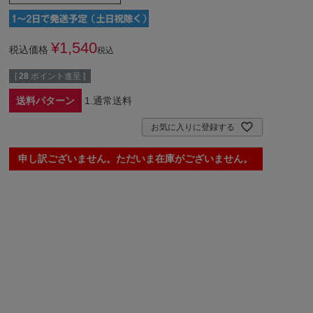
¥
1,540
税込価格
税込
[
28
ポイント進呈 ]
送料パターン
1.通常送料
お気に入りに登録する
申し訳ございません。ただいま在庫がございません。