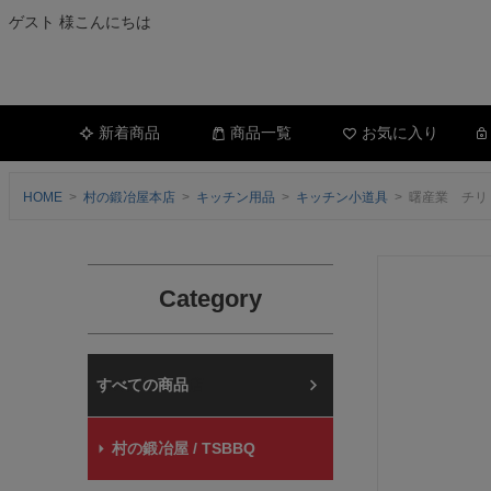
ゲスト 様こんにちは
新着商品
商品一覧
お気に入り
HOME
村の鍛冶屋本店
キッチン用品
キッチン小道具
曙産業 チリト
Category
村の鍛冶屋本店
村の鍛冶屋 / TSBBQ