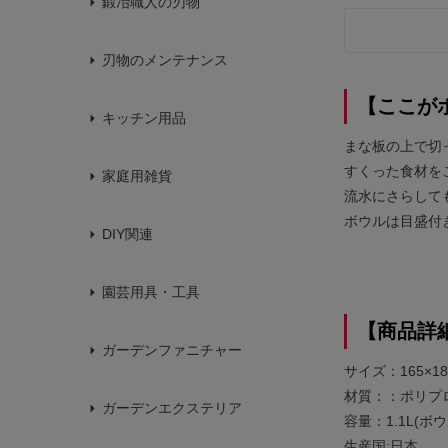
鍛冶職人の刃物
刃物のメンテナンス
【ここが
キッチン用品
まな板の上で切
すくった食材を
家庭用雑貨
流水にさらして
ボウルは目盛付
DIY関連
園芸用具・工具
【商品詳
ガーデンファニチャー
サイズ：165×1
材質：：ポリプロ
ガーデンエクステリア
容量：1.1L(ボウ
生産国:日本