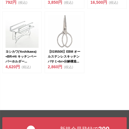
田＞<br>...
792円
カラー）<...
3,850円
K...
16,500円
(税込)
(税込)
(税込)
ヨシカワ(Yoshikawa)
【0195500】EBM オー
<BR>Hi キッチンペー
ルステンレスキッチン
パーホルダー...
バサミ<br>分解構造...
4,620円
2,860円
(税込)
(税込)