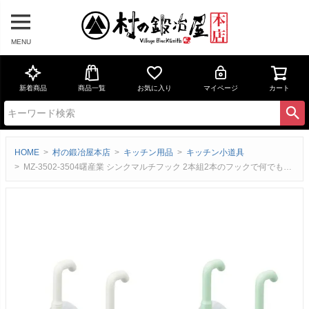
MENU
新着商品
商品一覧
お気に入り
マイページ
カート
HOME
村の鍛冶屋本店
キッチン用品
キッチン小道具
MZ-3502-3504曙産業 シンクマルチフック 2本組2本のフックで何でも置けちゃう！【ネコポス配送】