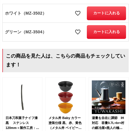
ホワイト（MZ-3502）
カートに入れる
グリーン（MZ-3504）
カートに入れる
この商品を見た人は、こちらの商品もチェックしてい
ます！
日本刀和菓子ナイフ漆
メタル丼 Baby カラー
湯量を自在に調節 IH
黒 ステンレス
塗装仕様 黒、赤、黄色
対応 容量0.7L<br>村
120mm＜製作工房：武
（メタル丼 ベイビー
の鍛冶屋×燕人の極