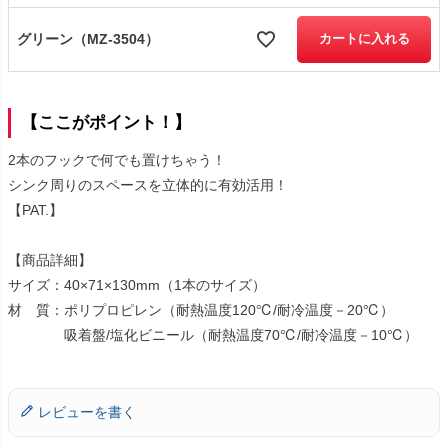
グリーン（MZ-3504）
カートに入れる
【ここがポイント！】
2本のフックで何でも置けちゃう！
シンク周りのスペースを立体的に有効活用！
【PAT.】
【商品詳細】
サイズ：40×71×130mm（1本のサイズ）
材 質：ポリプロピレン（耐熱温度120℃/耐冷温度－20℃）
吸着盤/塩化ビニール（耐熱温度70℃/耐冷温度－10℃）
レビューを書く