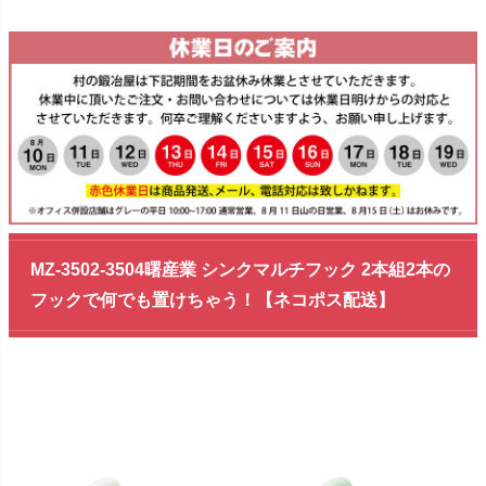
MZ-3502-3504曙産業 シンクマルチフック 2本組2本の
フックで何でも置けちゃう！【ネコポス配送】