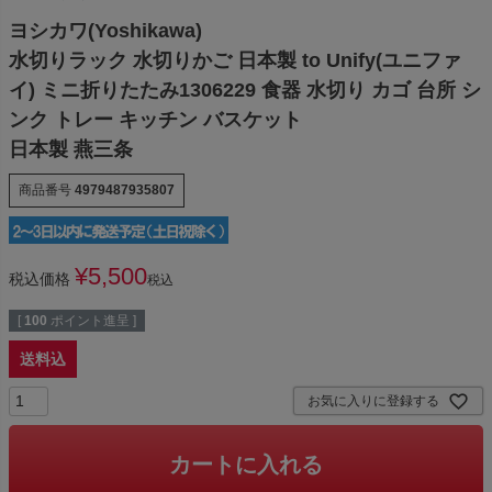
ヨシカワ(Yoshikawa)
水切りラック 水切りかご 日本製 to Unify(ユニファ
イ) ミニ折りたたみ1306229 食器 水切り カゴ 台所 シ
ンク トレー キッチン バスケット
日本製 燕三条
商品番号
4979487935807
¥
5,500
税込価格
税込
[
100
ポイント進呈 ]
送料込
お気に入りに登録する
カートに入れる