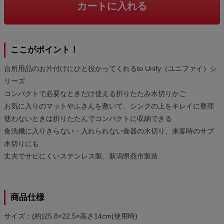
カートに入れる
ここがポイント！
台所用品のお片付けにひと役かってくれるto Unify（ユニファイ）シ
リーズ
コンパクトで必要なときだけ使える折りたたみ水切りかご
お気に入りのマットやふきんを敷いて、シンクの上をキレイに整理
使わないときは折りたたんでコンパクトに収納できる
食洗機に入りきらない・入れられない食器の水切り、来客時のサブ
水切りにも
丈夫でサビにくいステンレス製。新潟県燕市製造
商品仕様
サイズ：(約)25.8×22.5×高さ14cm(使用時)