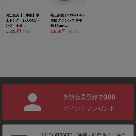
田辺金具【日本製】卓
燕三条製｜YJ3521<br>
上トング わんONEト
郷技 ステンレス 片手
ング 全長
鍋 14cm<...
18cm（692549）<...
1,320円
3,850円
(税込)
(税込)
300
新規会員登録で
ポイントプレゼント
全国送料880円（沖縄・離島除く）注文