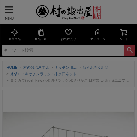
MENU
新着商品
商品一覧
お気に入り
マイページ
カート
HOME
村の鍛冶屋本店
キッチン用品
台所水周り用品
水切り・キッチンラック・排水口ネット
ヨシカワ(Yoshikawa) 水切りラック 水切りかご 日本製 to Unify(ユニファイ) ミニ折りたたみ1306229 食器 水切り カゴ 台所 シンク トレー キッチン バスケット 日本製 燕三条