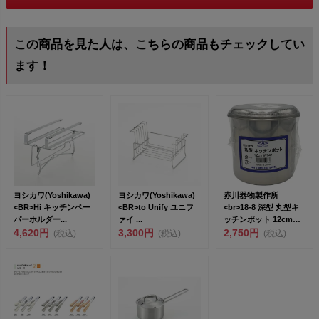
この商品を見た人は、こちらの商品もチェックしてい
ます！
ヨシカワ(Yoshikawa)
ヨシカワ(Yoshikawa)
赤川器物製作所
<BR>Hi キッチンペー
<BR>to Unify ユニフ
<br>18-8 深型 丸型キ
パーホルダー...
ァイ ...
ッチンポット 12cm
4,620円
3,300円
(手...
2,750円
(税込)
(税込)
(税込)