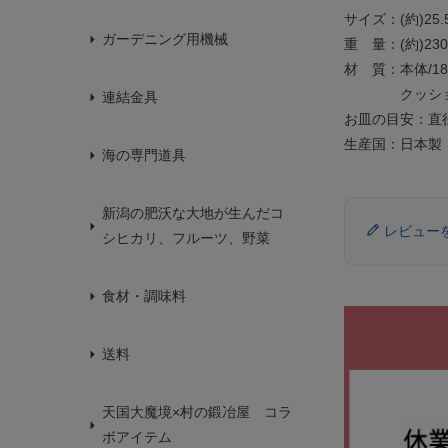
サイズ：(約)25.5
ガーデニング用機械
重 量：(約)230
材 質：本体/1
クッションチ
連結金具
お皿の目安：直径
生産国：日本製
海の専門道具
新潟の肥沃な大地が生んだコ
レビュー
シヒカリ、フルーツ、野菜
食材・調味料
送料
天国大魔境×村の鍛冶屋 コラ
ボアイテム