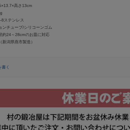
×13.7×高さ13cm
g
8-8ステンレス
ューブ/シリコーンゴム
約24～28cmのお皿に対応
（新潟県燕市製造）
を書く