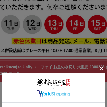
shikawa) to Unify ユニファイ お皿の水切り 大皿用 1306
本製 燕三条