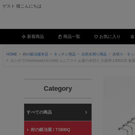
ゲスト 様こんにちは
新着商品
商品一覧
お気に入り
HOME
村の鍛冶屋本店
キッチン用品
台所水周り用品
水切り・キッ
ヨシカワ(Yoshikawa) to Unify ユニファイ お皿の水切り 大皿用 13062
Category
村の鍛冶屋本店
村の鍛冶屋 / TSBBQ