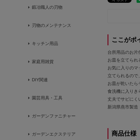
鍛冶職人の刃物
刃物のメンテナンス
ここがポ
キッチン用品
台所用品のお片付
お皿を立てられ
家庭用雑貨
お気に入りのマ
立てられるので
DIY関連
お皿が乾いたら
食洗機に入りき
園芸用具・工具
丈夫でサビにく
新潟県燕市製造
ガーデンファニチャー
商品仕様
ガーデンエクステリア