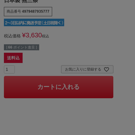
日本製 燕三条
商品番号
4979487935777
¥
3,630
税込価格
税込
[
66
ポイント進呈 ]
送料込
お気に入りに登録する
カートに入れる