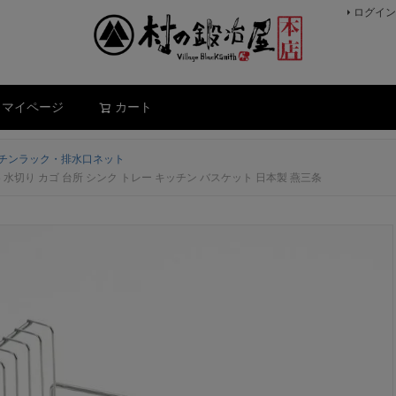
ログイン
検索
マイページ
カート
チンラック・排水口ネット
26 食器 水切り カゴ 台所 シンク トレー キッチン バスケット 日本製 燕三条