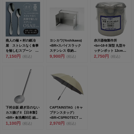
燕人の極 × 村の鍛冶
ヨシカワ(Yoshikawa)
赤川器物製作所
屋 ストレスなく食事
<BR>スパイスラック
<br>18-8 深型 丸型キ
を愉しむスプーン
ステンレス 収納...
ッチンポット 12cm
OSAJI おさじ<...
7,150円
9,900円
(手...
2,750円
(税込)
(税込)
(税込)
下村企販 継ぎ目のない
CAPTAINSTAG（キャ
カス揚げ II 【日本製】
プテンスタッグ）
<BR> 食洗機対応 細...
<BR>CSPROTECT ...
1,100円
2,970円
(税込)
(税込)