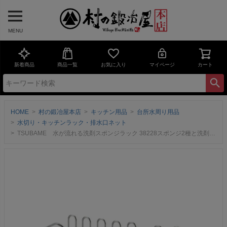
MENU
新着商品
商品一覧
お気に入り
マイページ
カート
HOME
村の鍛冶屋本店
キッチン用品
台所水周り用品
水切り・キッチンラック・排水口ネット
TSUBAME 水が流れる洗剤スポンジラック 38228スポンジ2種と洗剤ボトル&ハンドソープをコンパクトに収納【頑張って送料無料！】