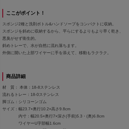
ここがポイント！
スポンジ2種と洗剤ボトル&ハンドソープをコンパクトに収納。
スポンジを斜めに収納するから、平らにするよりもより早く乾き、
悪臭がせず衛生的。
斜めトレーで、水が自然に流れ落ちます。
外側に開いた上部ワイヤーに手を添えて、移動もラクラク。
商品詳細
材 質： 本体：18-8ステンレス
流れるトレー：18-0ステンレス
脚ゴム：シリコーンゴム
サイズ：幅23.7×奥行10.2×高さ9.8cm
内寸：幅20.5×奥行7×深さ(手前)5.3・(奥)6.8cm
ワイヤーU字部幅1.6cm