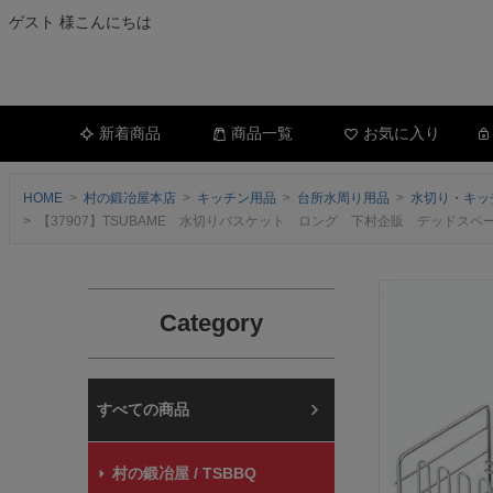
ゲスト 様こんにちは
新着商品
商品一覧
お気に入り
HOME
村の鍛冶屋本店
キッチン用品
台所水周り用品
水切り・キッ
【37907】TSUBAME 水切りバスケット ロング 下村企販 デッド
Category
村の鍛冶屋本店
村の鍛冶屋 / TSBBQ