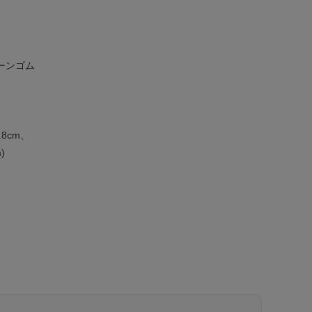
コーンゴム
8cm、
)