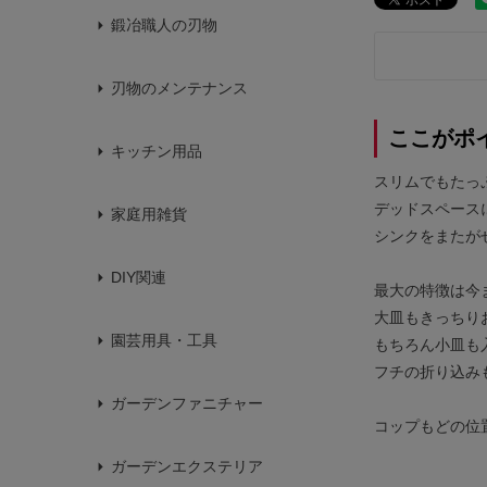
鍛冶職人の刃物
刃物のメンテナンス
ここがポ
キッチン用品
スリムでもたっ
デッドスペース
家庭用雑貨
シンクをまたが
DIY関連
最大の特徴は今
大皿もきっちり
園芸用具・工具
もちろん小皿も
フチの折り込み
ガーデンファニチャー
コップもどの位
ガーデンエクステリア