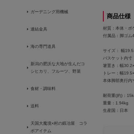
ガーデニング用機械
商品仕様
材質：本体・ポケ
連結金具
付属品：脚ゴム
海の専門道具
サイズ： 幅19.5
バスケット内寸：幅
新潟の肥沃な大地が生んだコ
箸置き：幅30.2×
シヒカリ、フルーツ、野菜
トレー：幅19.5
本体脚部奥行内寸：
食材・調味料
耐荷重(約)：15k
重量：1.94kg
送料
生産国：日本
天国大魔境×村の鍛冶屋 コラ
ボアイテム