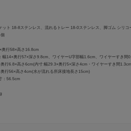
ット 18-8ステンレス、流れるトレー 18-0ステンレス、脚ゴム シリ
4個
×奥行58×高さ16.8cm
14×奥行57×深さ9.8cm、ワイヤーU字部幅1.6cm、ワイヤーすき間0.
奥行6.8×高さ6cm(内寸:幅29.3×奥行5×深さ4cm・ワイヤーすき間1.3cm
×奥行56×高さ4cm(水が流れる所床接地長さ15cm)
56.5cm
g