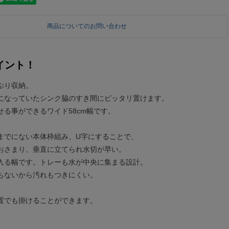
商品についてのお問い合わせ
イント！
ぷり収納。
になっていたシンク脇のすき間にピッタリ置けます。
せる事ができるワイド58cm幅です。
までにない本体枠組み、U字にすることで、
おさまり、垂直に立てられ水切が早い。
入る幅です。トレーも水が中央に集まる設計。
もないから汚れもつきにくい。
置でも掛けることができます。