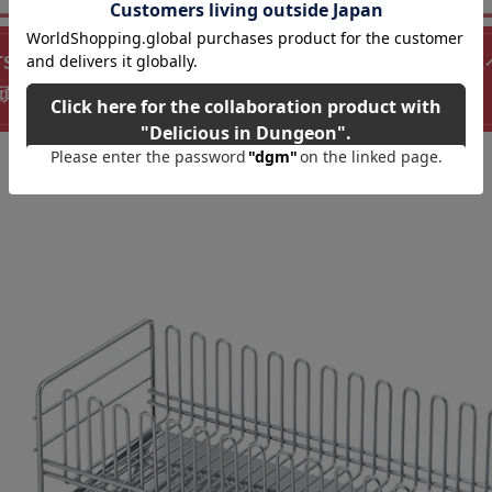
7】TSUBAME 水切りバスケット ロング 下村企販 デッ
頑張って送料無料！】