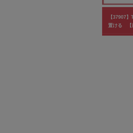
【3790
置ける 【