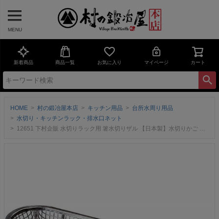
MENU
新着商品
商品一覧
お気に入り
マイページ
カート
HOME
村の鍛冶屋本店
キッチン用品
台所水周り用品
水切り・キッチンラック・排水口ネット
12651 下村企販 水切りラック用 箸水切りザル 【日本製】水切りかご 簡単取り付け 丈夫 小物用 スプーン フォーク カトラリーポケット シルバー ステンレス 燕三条