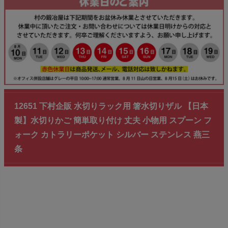
12651 下村企販 水切りラック用 箸水切りザル 【日本
製】水切りかご 簡単取り付け 丈夫 小物用 スプーン フ
ォーク カトラリーポケット シルバー ステンレス 燕三
条