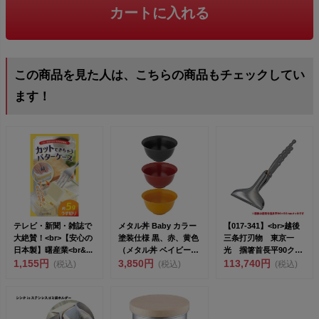
カートに入れる
この商品を見た人は、こちらの商品もチェックしてい
ます！
テレビ・新聞・雑誌で
メタル丼 Baby カラー
【017-341】<br>越後
大絶賛！<br>【安心の
塗装仕様 黒、赤、黄色
三条打刃物 東京一
日本製】曙産業<br&...
（メタル丼 ベイビー
光 掴箸首長平90クロ
1,155円
カラー）<...
3,850円
ー...
113,740円
(税込)
(税込)
(税込)