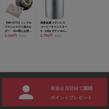
【MK-0771】シンクin
高桑金属 ステンレス
ステンレスゴミ袋ホル
コーヒーキャニスター
ダー <br>既にお持
S・130g サテン<br>...
ち...
2,200円
2,750円
(税込)
(税込)
300
新規会員登録で
ポイントプレゼント