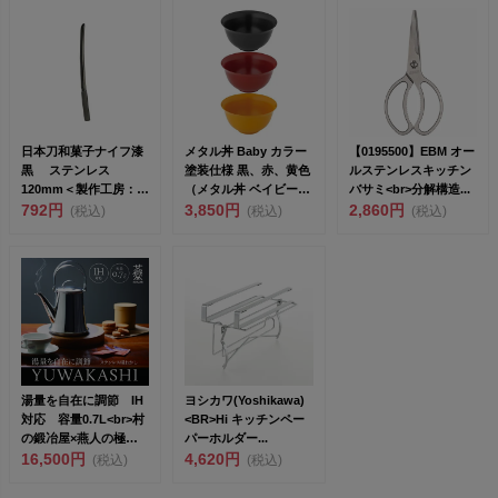
日本刀和菓子ナイフ漆
メタル丼 Baby カラー
【0195500】EBM オー
黒 ステンレス
塗装仕様 黒、赤、黄色
ルステンレスキッチン
120mm＜製作工房：武
（メタル丼 ベイビー
バサミ<br>分解構造...
田＞<br>...
792円
カラー）<...
3,850円
2,860円
(税込)
(税込)
(税込)
湯量を自在に調節 IH
ヨシカワ(Yoshikawa)
対応 容量0.7L<br>村
<BR>Hi キッチンペー
の鍛冶屋×燕人の極
パーホルダー...
K...
16,500円
4,620円
(税込)
(税込)