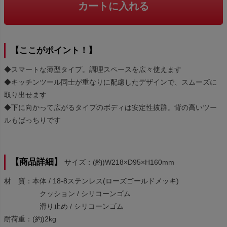
カートに入れる
【ここがポイント！】
◆スマートな薄型タイプ。調理スペースを広々使えます
◆キッチンツール同士が重なりに配慮したデザインで、スムーズに
取り出せます
◆下に向かって広がるタイプのボディは安定性抜群。背の高いツー
ルもばっちりです
【商品詳細】
サイズ：(約)W218×D95×H160mm
材 質：本体 / 18-8ステンレス(ローズゴールドメッキ)
クッション / シリコーンゴム
滑り止め / シリコーンゴム
耐荷重：(約)2kg