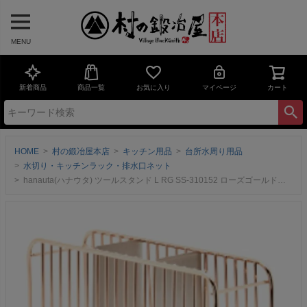
MENU
新着商品
商品一覧
お気に入り
マイページ
カート
HOME
村の鍛冶屋本店
キッチン用品
台所水周り用品
水切り・キッチンラック・排水口ネット
hanauta(ハナウタ) ツールスタンド L RG SS-310152 ローズゴールドビーワーススタイル 日本製【頑張って送料無料】料理に必要なツールを、あちこち探すことから開放ローズゴールドメッキ