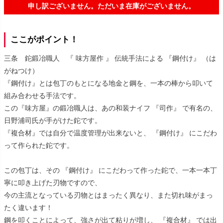
申し訳ございません。ただいま在庫がございません。
ここがポイント！
三条 鉈鍛冶職人 『 味方屋作 』 伝統手法による 『鋼付け』 （は
がねつけ）
『鋼付け』とは包丁のもとになる地金と鋼を、一本の棒から叩いて
組み合わせる手法です。
この『味方屋』の鍛冶職人は、あの和装ナイフ 『司作』 で有名の、
日野浦司氏が手がけた鉈です。
『複合材』では自分で温度管理が出来ないと、 『鋼付け』 にこだわ
って作られた鉈です。
この包丁は、その 『鋼付け』 にこだわって作った鉈で、一本一本丁
寧に叩き上げた刃物ですので、
今の主流となっている刃物とはまったく異なり、また切れ味がまっ
たく違います！
鋼を叩くことによって、強さが出て粘りが増し、 『複合材』 では出