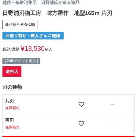
越後三条鍛冶集団 日野浦氏が造る逸品
日野浦刃物工房 味方屋作 地型165ｍ 片刃
商品番号
A-G-165
¥
13,530
税込価格
税込
[
246
ポイント進呈 ]
送料込
刃の種類
片刃
—
在庫切れ
両刃
—
在庫切れ