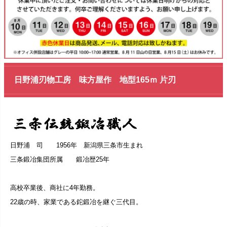
日野浦刃物工房 味方屋作 地型165ｍ 片刃
日野浦 司 1956年 新潟県三条市生まれ
三条鍛冶集団所属 鍛冶歴25年
高校卒業後、商社に4年勤務。
22歳の時、家業である鉈鍛冶を継ぐ三代目。