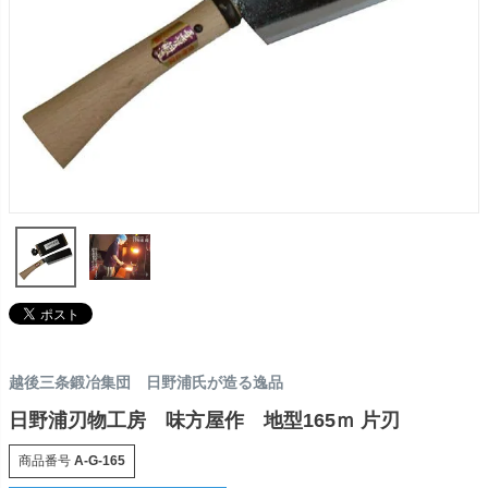
越後三条鍛冶集団 日野浦氏が造る逸品
日野浦刃物工房 味方屋作 地型165ｍ 片刃
商品番号
A-G-165