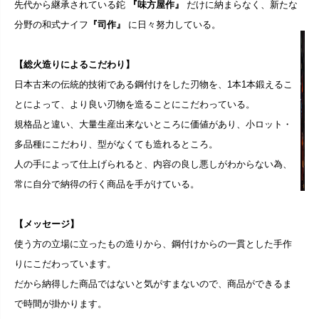
先代から継承されている鉈
『味方屋作』
だけに納まらなく、新たな
分野の和式ナイフ
『司作』
に日々努力している。
【総火造りによるこだわり】
日本古来の伝統的技術である鋼付けをした刃物を、1本1本鍛えるこ
とによって、より良い刃物を造ることにこだわっている。
規格品と違い、大量生産出来ないところに価値があり、小ロット・
多品種にこだわり、型がなくても造れるところ。
人の手によって仕上げられると、内容の良し悪しがわからない為、
常に自分で納得の行く商品を手がけている。
【メッセージ】
使う方の立場に立ったもの造りから、鋼付けからの一貫とした手作
りにこだわっています。
だから納得した商品ではないと気がすまないので、商品ができるま
で時間が掛かります。