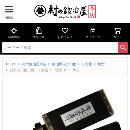
MENU
新着商品
商品一覧
お気に入り
マイページ
カート
HOME
村の鍛冶屋本店
鍛冶職人の刃物
味方屋
地型
日野浦刃物工房 味方屋作 地型165ｍ 片刃