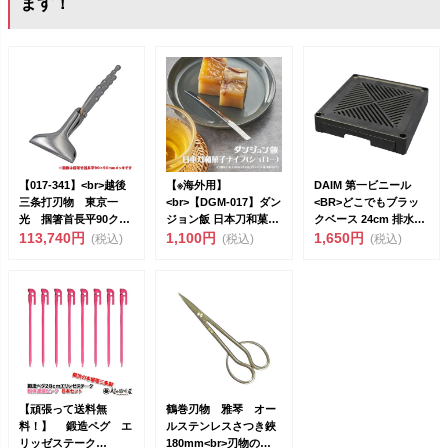
ます！
【017-341】<br>越後
【※海外用】
DAIM 第一ビニール
三条打刃物 東京一
<br>【DGM-017】ダン
<BR>どこでもブラッ
光 掴箸首長平90クロ
ジョン飯 日本刀和菓子
クベース 24cm 排水ト
ー...
113,740円
ナイフ（...
1,100円
レ...
1,650円
(税込)
(税込)
(税込)
【頑張って送料無
鶴巻刃物 雅琴 オー
料！】 鍛造ペグ エ
ルステンレスさつき鋏
リッゼステーク
180mm<br>刃物の町