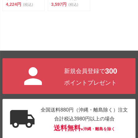
28cm 8本セット
4,224円
新潟...
3,597円
(税込)
(税込)
MK-28...
300
新規会員登録で
ポイントプレゼント
全国送料880円（沖縄・離島除く）注文
合計税込3980円以上の場合
送料無料
※沖縄・離島を除く