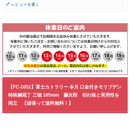
レビューを書く
【FC-1051】富士カトラリー 令月 口金付きモリブデン
特殊鋼庖丁 三徳 165mm 藤次郎 切れ味と実用性を
両立 【頑張って送料無料！】