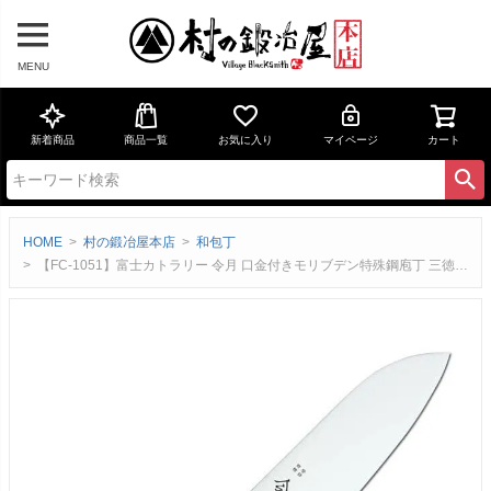
MENU
新着商品
商品一覧
お気に入り
マイページ
カート
HOME
村の鍛冶屋本店
和包丁
【FC-1051】富士カトラリー 令月 口金付きモリブデン特殊鋼庖丁 三徳 165mm 藤次郎 切れ味と実用性を両立 【頑張って送料無料！】