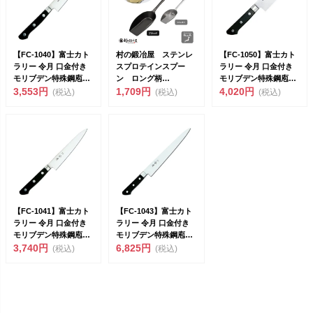
【FC-1040】富士カト
村の鍛冶屋 ステンレ
【FC-1050】富士カト
ラリー 令月 口金付き
スプロテインスプー
ラリー 令月 口金付き
モリブデン特殊鋼庖丁
ン ロング柄
モリブデン特殊鋼庖丁
ペティナイフ ...
3,553円
23cm<br>金属洋...
1,709円
小型三徳 14...
4,020円
(税込)
(税込)
(税込)
【FC-1041】富士カト
【FC-1043】富士カト
ラリー 令月 口金付き
ラリー 令月 口金付き
モリブデン特殊鋼庖丁
モリブデン特殊鋼庖丁
ペティナイフ ...
3,740円
筋引 240m...
6,825円
(税込)
(税込)