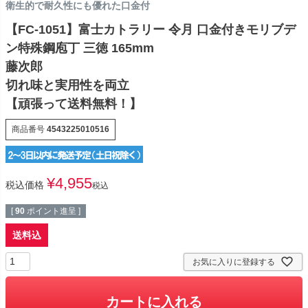
衛生的で耐久性にも優れた口金付
【FC-1051】富士カトラリー 令月 口金付きモリブデ
ン特殊鋼庖丁 三徳 165mm
藤次郎
切れ味と実用性を両立
【頑張って送料無料！】
商品番号
4543225010516
¥
4,955
税込価格
税込
[
90
ポイント進呈 ]
送料込
お気に入りに登録する
カートに入れる