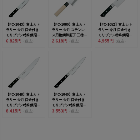
【FC-1043】富士カト
【FC-1080】富士カト
【FC-1052】富士カト
ラリー 令月 口金付き
ラリー 令月 ステンレ
ラリー 令月 口金付き
モリブデン特殊鋼庖丁
ス刃物鋼和庖丁 三徳
モリブデン特殊鋼庖丁
筋引 240m...
6,825円
165mm ...
2,618円
菜切 160m...
4,955円
(税込)
(税込)
(税込)
【FC-1048】富士カト
【FC-1040】富士カト
ラリー 令月 口金付き
ラリー 令月 口金付き
モリブデン特殊鋼庖丁
モリブデン特殊鋼庖丁
牛刀 270m...
8,415円
ペティナイフ ...
3,553円
(税込)
(税込)