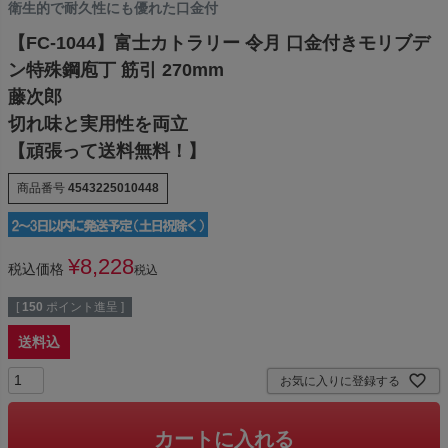
衛生的で耐久性にも優れた口金付
【FC-1044】富士カトラリー 令月 口金付きモリブデ
ン特殊鋼庖丁 筋引 270mm
藤次郎
切れ味と実用性を両立
【頑張って送料無料！】
商品番号
4543225010448
¥
8,228
税込価格
税込
[
150
ポイント進呈 ]
送料込
お気に入りに登録する
カートに入れる