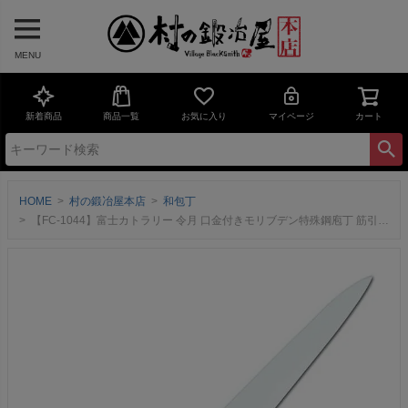
MENU
新着商品
商品一覧
お気に入り
マイページ
カート
HOME
村の鍛冶屋本店
和包丁
【FC-1044】富士カトラリー 令月 口金付きモリブデン特殊鋼庖丁 筋引 270mm 藤次郎 切れ味と実用性を両立 【頑張って送料無料！】