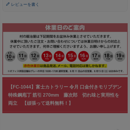
レビューを書く
【FC-1044】富士カトラリー 令月 口金付きモリブデン
特殊鋼庖丁 筋引 270mm 藤次郎 切れ味と実用性を
両立 【頑張って送料無料！】