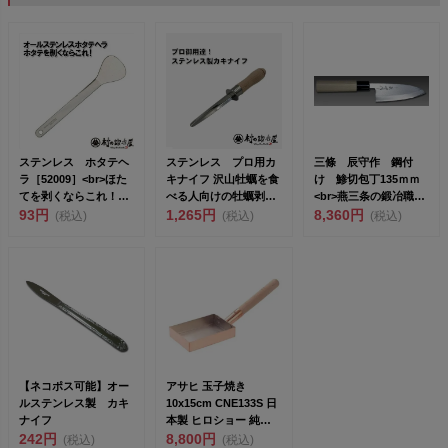
ステンレス ホタテヘ
ステンレス プロ用カ
三條 辰守作 鋼付
ラ［52009］<br>ほた
キナイフ 沢山牡蠣を食
け 鯵切包丁135ｍｍ
てを剥くならこれ！ほ
べる人向けの牡蠣剥き
<br>燕三条の鍛冶職人
たて...
93円
ナイフ オイスターナ
1,265円
が作る伝...
8,360円
(税込)
(税込)
(税込)
イ...
【ネコポス可能】オー
アサヒ 玉子焼き
ルステンレス製 カキ
10x15cm CNE133S 日
ナイフ
本製 ヒロショー 純銅
242円
銅は熱伝...
8,800円
(税込)
(税込)