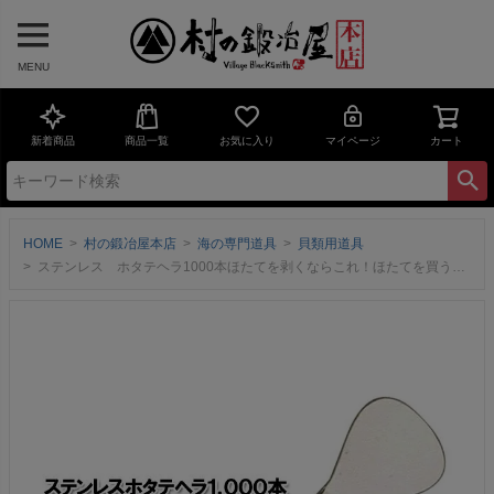
MENU
新着商品
商品一覧
お気に入り
マイページ
カート
HOME
村の鍛冶屋本店
海の専門道具
貝類用道具
ステンレス ホタテヘラ1000本ほたてを剥くならこれ！ほたてを買うとよく入っているやつです。【頑張って送料無料！】