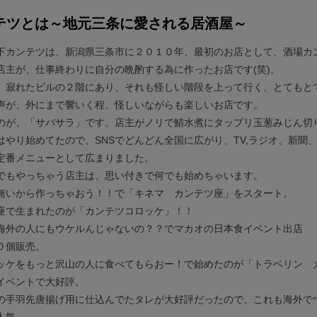
テツとは～地元三条に愛される居酒屋～
下カンテツは、新潟県三条市に２０１０年、最初のお店として、酒場カ
店主が、仕事終わりに自分の晩酌する為に作ったお店です(笑)。
、寂れたビルの２階にあり、それも怪しい階段を上って行く、とてもと
声が、外にまで響いく程、怪しいながらも楽しいお店です。
のが、「サバサラ」です。店主がノリで鯖水煮にタップリ玉葱みじん切
がはやり始めてたので、SNSでどんどん全国に広がり、TV,ラジオ、新
定番メニューとして広まりました。
でもやっちゃう店主は、思い付きで何でも始めちゃいます。
無いから作っちゃおう！！で「キネマ カンテツ座」をスタート。
座で生まれたのが「カンテツコロッケ」！！
海外の人にもウケルんじゃないの？？でマカオの日本食イベント出店
０個販売。
ッケをもっと沢山の人に食べてもらおー！で始めたのが「トラベリン 
イベントで大好評。
の手羽先唐揚げ用に仕込んでたタレが大好評だったので、これも海外で
人気