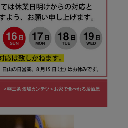
BG］＜燕三条 酒場カンテツ＞お家で食べれる居酒屋