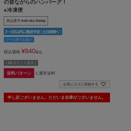
の昔ながらのハンバーグ！
※冷凍便
商品番号
kntt-okz-hmbg
クール便でお届け
¥
840
税込価格
税込
[
16
ポイント進呈 ]
送料パターン
1.通常送料
お気に入りに登録する
申し訳ございません。ただいま在庫がございません。