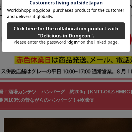
発！酒場カンテツ ハンバーグ 約200g［KNTT-OKZ-HM
豚肉100%の昔ながらのハンバーグ！※冷凍便