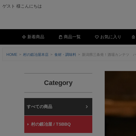
ゲスト 様こんにちは
新着商品
商品一覧
お気に入り
HOME
村の鍛冶屋本店
食材・調味料
新潟県三条発！酒場カンテツ ハン
Category
村の鍛冶屋本店
村の鍛冶屋 / TSBBQ