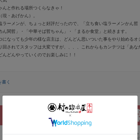
ゃんと作れる場所つくらなきゃ！
（現・あげかん）。
塩ラーメンが、ちょっと好評だったので、「立ち食い塩ラーメンかん哲
めん関哲」・「中華そば哲ちゃん」・「まるか食堂」と続きます。
つになっても少年の様な店主は、どんどん思いついた事をやり始めるオ
り回されてスタッフは大変ですが、、、、これからもカンテツは「あな
どんどんやっていくのでお楽しみに！！
を書く