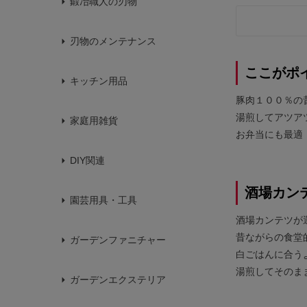
鍛冶職人の刃物
刃物のメンテナンス
ここがポ
キッチン用品
豚肉１００％の
湯煎してアツア
家庭用雑貨
お弁当にも最適
DIY関連
酒場カン
園芸用具・工具
酒場カンテツが
昔ながらの食堂
ガーデンファニチャー
白ごはんに合う
湯煎してそのま
ガーデンエクステリア