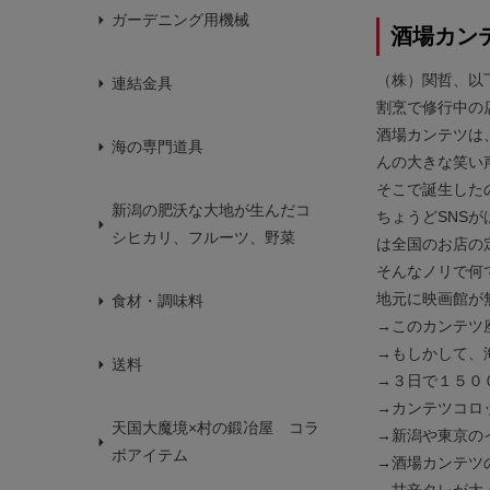
ガーデニング用機械
酒場カン
（株）関哲、以
連結金具
割烹で修行中の
酒場カンテツは
海の専門道具
んの大きな笑い
そこで誕生した
新潟の肥沃な大地が生んだコ
ちょうどSNS
シヒカリ、フルーツ、野菜
は全国のお店の
そんなノリで何
地元に映画館が
食材・調味料
→このカンテツ
→もしかして、
送料
→３日で１５０
→カンテツコロ
天国大魔境×村の鍛冶屋 コラ
→新潟や東京の
ボアイテム
→酒場カンテツ
→甘辛タレが大