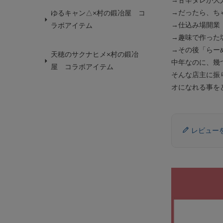
→だったら、ち
ゆるキャン△×村の鍛冶屋 コ
→仕込み場開業
ラボアイテム
→趣味で作った
→その後「らー
天穂のサクナヒメ×村の鍛冶
中年なのに、幾
屋 コラボアイテム
そんな店主に振
オになれる事を
レビュー