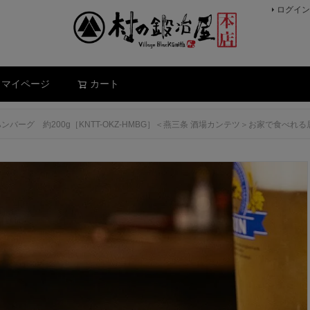
ログイン
検索
マイページ
カート
バーグ 約200g［KNTT-OKZ-HMBG］＜燕三条 酒場カンテツ＞お家で食べれ