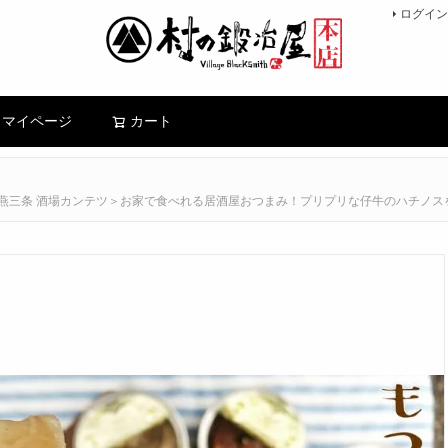
ログイン
検索
マイページ
カート
SU］＜燕三条 酒場カンテツ＞お家で食べれる居酒屋おつまみ！プリプリな仔牛のハチ