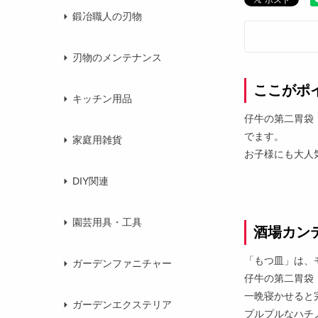
鍛冶職人の刃物
刃物のメンテナンス
ここがポ
キッチン用品
仔牛の第二胃袋
でます。
家庭用雑貨
お子様にも大人
DIY関連
園芸用具・工具
酒場カン
「もつ皿」は、
ガーデンファニチャー
仔牛の第二胃袋
一晩寝かせると
ガーデンエクステリア
プルプルなハチ