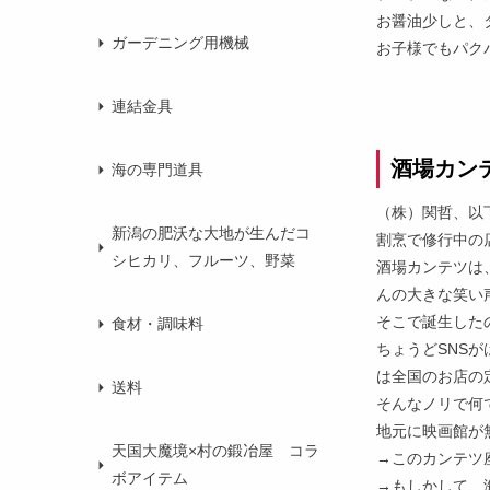
お醤油少しと、
ガーデニング用機械
お子様でもパク
連結金具
酒場カン
海の専門道具
（株）関哲、以
新潟の肥沃な大地が生んだコ
割烹で修行中の
シヒカリ、フルーツ、野菜
酒場カンテツは
んの大きな笑い
そこで誕生した
食材・調味料
ちょうどSNS
は全国のお店の
送料
そんなノリで何
地元に映画館が
天国大魔境×村の鍛冶屋 コラ
→このカンテツ
ボアイテム
→もしかして、