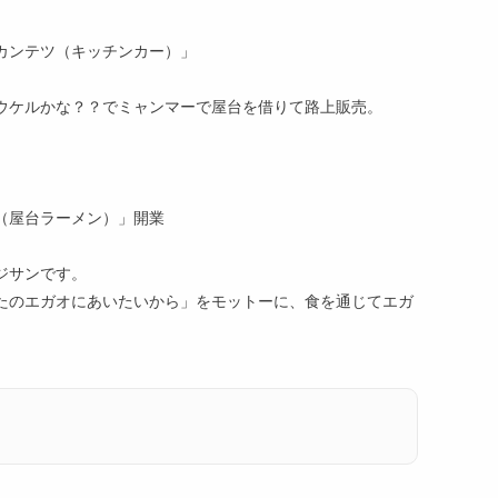
カンテツ（キッチンカー）」
ウケルかな？？でミャンマーで屋台を借りて路上販売。
（屋台ラーメン）」開業
ジサンです。
たのエガオにあいたいから」をモットーに、食を通じてエガ