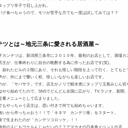
タップリ辛子で召し上がれ。
パク食べちゃうので、モツが苦手な方でも一度は試してみては？？
テツとは～地元三条に愛される居酒屋～
下カンテツは、新潟県三条市に２０１０年、最初のお店として、酒場カ
店主が、仕事終わりに自分の晩酌する為に作ったお店です(笑)。
、寂れたビルの２階にあり、それも怪しい階段を上って行く、とてもと
声が、外にまで響いく程、怪しいながらも楽しいお店です。
のが、「サバサラ」です。店主がノリで鯖水煮にタップリ玉葱みじん切
がはやり始めてたので、SNSでどんどん全国に広がり、TV,ラジオ、新
定番メニューとして広まりました。
でもやっちゃう店主は、思い付きで何でも始めちゃいます。
無いから作っちゃおう！！で「キネマ カンテツ座」をスタート。
座で生まれたのが「カンテツコロッケ」！！
海外の人にもウケルんじゃないの？？でマカオの日本食イベント出店