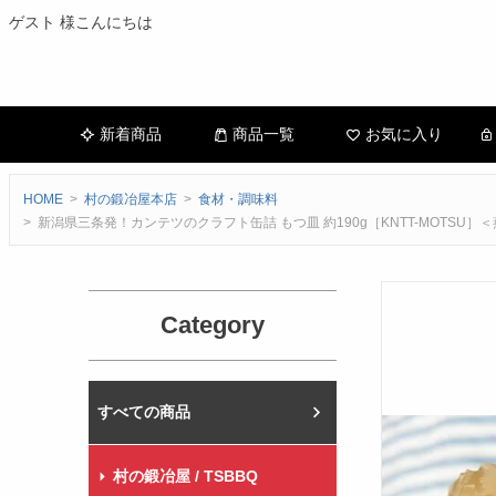
ゲスト 様こんにちは
新着商品
商品一覧
お気に入り
HOME
村の鍛冶屋本店
食材・調味料
新潟県三条発！カンテツのクラフト缶詰 もつ皿 約190g［KNTT-MOT
Category
村の鍛冶屋本店
村の鍛冶屋 / TSBBQ