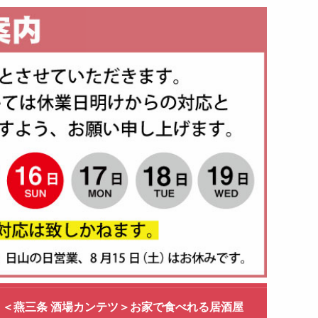
SU］＜燕三条 酒場カンテツ＞お家で食べれる居酒屋