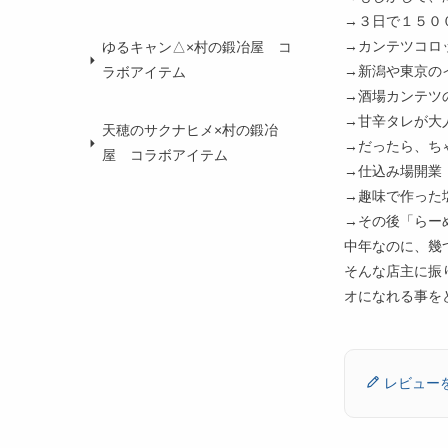
→３日で１５０
→カンテツコロ
ゆるキャン△×村の鍛冶屋 コ
→新潟や東京の
ラボアイテム
→酒場カンテツ
→甘辛タレが大
天穂のサクナヒメ×村の鍛冶
→だったら、ち
屋 コラボアイテム
→仕込み場開業
→趣味で作った
→その後「らー
中年なのに、幾
そんな店主に振
オになれる事を
レビュー