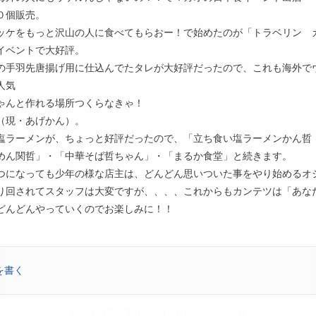
０個販売。
ッケをもっと沢山の人に食べてもらおー！で始めたのが「トラベリン 
イベントで大好評。
の手羽先唐揚げ用に仕込んでたタレが大好評だったので、これも海外で
人気
ゃんと作れる場所つくらなきゃ！
（現・あげかん）。
塩ラーメンが、ちょっと好評だったので、「立ち食い塩ラーメンかん哲
めん関哲」・「中華そば哲ちゃん」・「まるか食堂」と続きます。
つになっても少年の様な店主は、どんどん思いついた事をやり始めるオ
り回されてスタッフは大変ですが、、、、これからもカンテツは「あな
どんどんやっていくのでお楽しみに！！
を書く