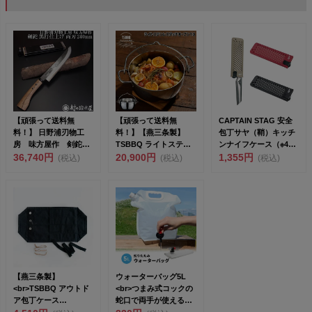
【頑張って送料無
【頑張って送料無
CAPTAIN STAG 安全
料！】 日野浦刃物工
料！】【燕三条製】
包丁サヤ（鞘）キッチ
房 味方屋作 剣鉈
TSBBQ ライトステン
ンナイフケース（※4つ
黒打 240ｍｍ 両刃 ア
36,740円
レス ダッチオーブン
20,900円
までネコポス...
1,355円
(税込)
(税込)
(税込)
ウ...
10 ...
【燕三条製】
ウォーターバッグ5L
<br>TSBBQ アウトド
<br>つまみ式コックの
ア包丁ケース
蛇口で両手が使える
［TSBBQ-020...
<...