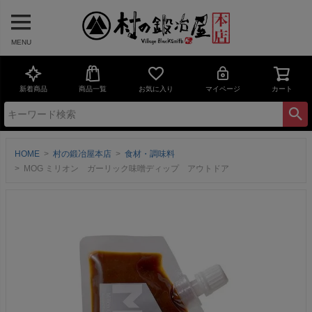
MENU
新着商品
商品一覧
お気に入り
マイページ
カート
HOME
村の鍛冶屋本店
食材・調味料
MOG ミリオン ガーリック味噌ディップ アウトドア