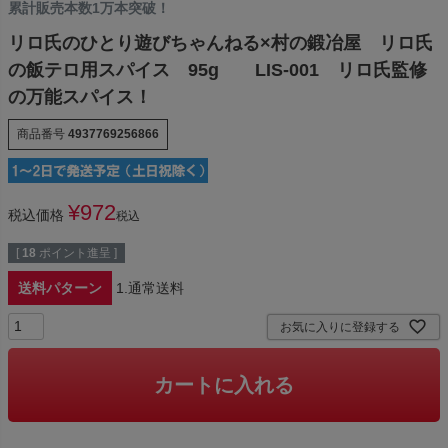
累計販売本数1万本突破！
リロ氏のひとり遊びちゃんねる×村の鍛冶屋 リロ氏
の飯テロ用スパイス 95g LIS-001 リロ氏監修
の万能スパイス！
商品番号
4937769256866
¥
972
税込価格
税込
[
18
ポイント進呈 ]
送料パターン
1.通常送料
お気に入りに登録する
カートに入れる