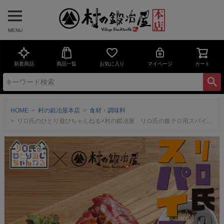
MENU
新着商品
商品一覧
お気に入り
マイページ
カート
HOME
村の鍛冶屋本店
食材・調味料
リロ氏のひとり遊びちゃんねる×村の鍛冶屋 リロ氏の飯テロ用スパイス 95g LIS-001 リロ氏監修の万能スパイス！