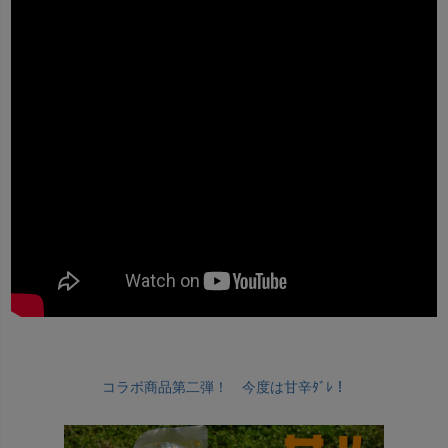
コラボ商品第二弾！ 今度は甘辛ﾀﾞﾚ！