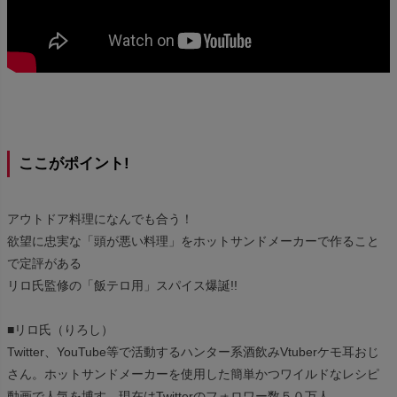
ここがポイント!
アウトドア料理になんでも合う！
欲望に忠実な「頭が悪い料理」をホットサンドメーカーで作ること
で定評がある
リロ氏監修の「飯テロ用」スパイス爆誕!!
■リロ氏（りろし）
Twitter、YouTube等で活動するハンター系酒飲みVtuberケモ耳おじ
さん。ホットサンドメーカーを使用した簡単かつワイルドなレシピ
動画で人気を博す。現在はTwitterのフォロワー数５０万人、