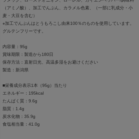
ツメッグ、ローストオニオン、ローレル、カイエンペッパー/調味料
（アミノ酸）、加工でんぷん、カラメル色素、（一部に乳成分・小
麦・大豆を含む）
※加工でんぷんはとうもろこし由来100％のものを使用しています。
グルテンフリーです。
内容量：95g
賞味期限：製造から180日
保存方法：直射日光、高温多湿をお避けください
製造：新潟県
■栄養成分表示1本（95g）当たり
エネルギー：195kcal
たんぱく質：9.6g
脂質：1.4g
炭水化物：35.9g
食塩相当量：41.0g