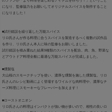
のファンが「より料理を楽しめるアイテムを作ろう！」ということ
になり、監修協力をお願いしてオリジナルスパイスを制作すること
になりました！
■試行錯誤を繰り返した万能スパイス
リロ氏さんが作る料理に合うスパイスを製造するべく複数の試作品
を作り、リロ氏さん本人に味の監修をお願いしました。
試行錯誤を積み重ねた結果9種類のスパイスを配合。肉、魚、野菜な
どアウトドア料理全般に最適な万能スパイスが完成しました。
■燻製塩
大山桜のスモークチップを使い、濃厚な燻製を施した燻製塩。リロ
氏さんのレシピ動画によく登場するワイルドな肉料理や、濃厚なチ
ーズ料理にスモーキーなフレーバーを加えます！
■ローストオニオン
リロ氏さんの料理はインパクトが強い物が多いので、相性の良いロ