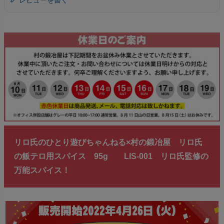
レビューを書く
リロ氏のひとり遊びちゃんねる×村の鍛冶屋 リロ氏
の飯テロ用スパイス 95g LIS-001 リロ氏監修の
万能スパイス！