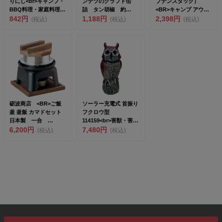
りにし<br>キャンプ・
ンテツのクラフト缶
プテンスタッグ）
BBQ料理・家庭料理
詰 タン胡椒 約
<BR>キャンプ アウト
に。ど...
842円
190g<...
1,188円
ドア...
2,398円
(税込)
(税込)
(税込)
砺波商店 <BR>ご飯
ソーラー充電式 首振り
釜 釜飯 カマドセット
フクロウ型
日本製 一合
114159<br>害獣・害鳥
296070...
6,200円
忌避器...
7,480円
(税込)
(税込)