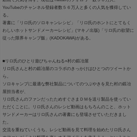
YouTubeのチャンネル登録者数５６万人と多くの人気を獲得してい
る。
著書に「リロ氏のソロキャンレシピ」「リロ氏のホントにとてもく
わしいホットサンドメーカーレシピ」(マキノ出版)「リロ氏の欲望に
従った限界キャンプ飯」(KADOKAWA)がある。
■リロ氏のひとり遊びちゃんねる×村の鍛冶屋
リロ氏さんと村の鍛冶屋のコラボのきっかけはひとつのツイートか
ら。
ソロキャンプに最適な弊社製品についてのつぶやきを見た村の鍛冶
屋担当者が、
リロ氏さんのファンだったためすぐさまＤＭを送り製品を使ってい
ただくことに。リロ氏さんのレシピ動画はもちろんのこと、ホット
サンドメーカーはリロ氏さんの著書にも登場させていただきまし
た。
交流を重ねていくうち、レシピ動画を見て料理を始めたリロ氏さん