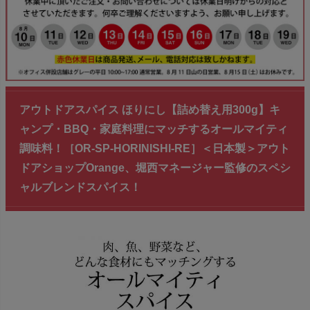
アウトドアスパイス ほりにし【詰め替え用300g】キ
ャンプ・BBQ・家庭料理にマッチするオールマイティ
調味料！［OR-SP-HORINISHI-RE］＜日本製＞アウト
ドアショップOrange、堀西マネージャー監修のスペシ
ャルブレンドスパイス！