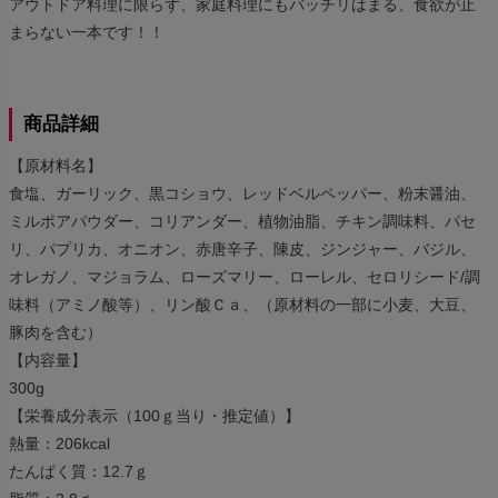
アウトドア料理に限らず、家庭料理にもバッチリはまる、食欲が止
まらない一本です！！
商品詳細
【原材料名】
食塩、ガーリック、黒コショウ、レッドベルペッパー、粉末醤油、
ミルポアパウダー、コリアンダー、植物油脂、チキン調味料、パセ
リ、パプリカ、オニオン、赤唐辛子、陳皮、ジンジャー、バジル、
オレガノ、マジョラム、ローズマリー、ローレル、セロリシード/調
味料（アミノ酸等）、リン酸Ｃａ、（原材料の一部に小麦、大豆、
豚肉を含む）
【内容量】
300g
【栄養成分表示（100ｇ当り・推定値）】
熱量：206kcal
たんぱく質：12.7ｇ