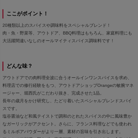
ここがポイント！
20種類以上のスパイスや調味料をスペシャルブレンド！
肉・魚・野菜等、アウトドア、BBQ料理はもちろん、家庭料理にも
大活躍間違いなしのオールマイティスパイス調味料です！
どんな味？
アウトドアでの肉料理全波に合うオールインワンスパイスを求め、
料理店での修行経験をもつ、アウトドアショップOrangeの敏腕マネ
ージャー、堀西氏がこだわり抜き、完成させた1品。
長年の歳月をかけ研究し、たどり着いたスペシャルブレンドスパイ
スです。
塩谷醤油など和風テイストで調和のとれたスパイスの中に風味豊か
なガーリックがアクセント。さらに、フランス料理などでも使われ
るミルポアパウダーがより一層、素材の旨味を引き出します。