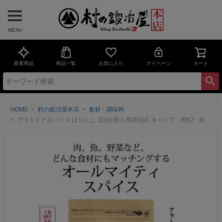
MENU
新着商品
商品一覧
お気に入り
マイページ
カート
HOME
村の鍛冶屋本店
食材・調味料
アウトドアスパイス ほりにし【詰め替え用300g】キャンプ・BBQ・家庭料理にマッチするオールマイティ調味料！［OR-SP-HORINISHI-RE］＜日本製＞アウトドアショップOrange、堀西マネージャー監修のスペシャルブレンドスパイス！