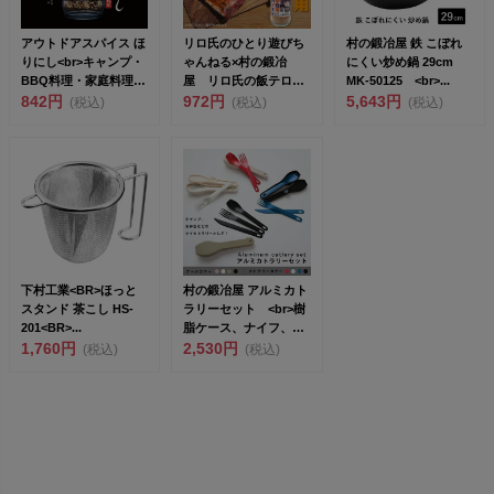
アウトドアスパイス ほ
リロ氏のひとり遊びち
村の鍛冶屋 鉄 こぼれ
りにし<br>キャンプ・
ゃんねる×村の鍛冶
にくい炒め鍋 29cm
BBQ料理・家庭料理
屋 リロ氏の飯テロ用
MK-50125 <br>...
に。ど...
842円
スパイス 95g
972円
5,643円
(税込)
(税込)
(税込)
LIS...
下村工業<BR>ほっと
村の鍛冶屋 アルミカト
スタンド 茶こし HS-
ラリーセット <br>樹
201<BR>...
脂ケース、ナイフ、フ
1,760円
ォーク...
2,530円
(税込)
(税込)