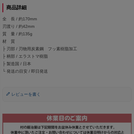
商品詳細
全 長 / 約170mm
刃渡り / 約42mm
質 量 / 約135g
材 質
├ 刃部 / 刃物用炭素鋼 フッ素樹脂加工
├ 柄部 / エラストマ樹脂
├ 製造国 / 日本
└ 発送の目安 / 即日発送
レビューを書く