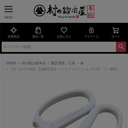
MENU
新着商品
商品一覧
お気に入り
マイページ
カート
HOME
村の鍛冶屋本店
園芸用具・工具
鋏
【ネコポス可能】【超限定色】ハンドクリエーションF170 フッ素樹脂 プレミア色 クリスマスホワイト 華道家・花屋さん御用達の花切鋏、ハンドクリエーションの限定色