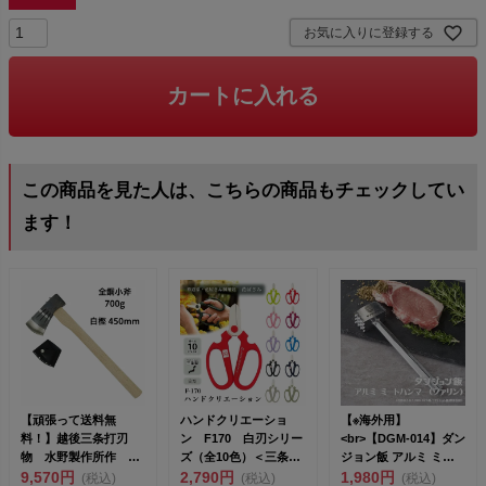
お気に入りに登録する
カートに入れる
この商品を見た人は、こちらの商品もチェックしてい
ます！
【頑張って送料無
ハンドクリエーショ
【※海外用】
料！】越後三条打刃
ン F170 白刃シリー
<br>【DGM-014】ダン
物 水野製作所作 全
ズ（全10色）＜三条市
ジョン飯 アルミ ミー
鋼小斧（コオノ）
9,570円
製｜坂源＞ <...
2,790円
トハンマ...
1,980円
(税込)
(税込)
(税込)