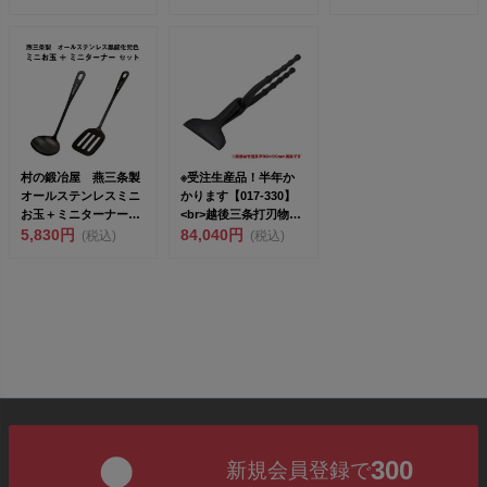
700g 白樫...
村の鍛冶屋 燕三条製
※受注生産品！半年か
オールステンレスミニ
かります【017-330】
お玉＋ミニターナー調
<br>越後三条打刃物
理セット 黒酸化発色
5,830円
東...
84,040円
(税込)
(税込)
&l...
300
新規会員登録で