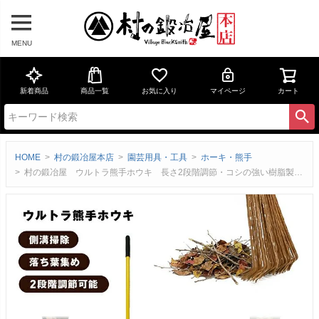
MENU
新着商品
商品一覧
お気に入り
マイページ
カート
HOME
村の鍛冶屋本店
園芸用具・工具
ホーキ・熊手
村の鍛冶屋 ウルトラ熊手ホウキ 長さ2段階調節・コシの強い樹脂製の穂 落ち葉・側溝 屋外掃除に！ ULT-76093【頑張って送料無料！】