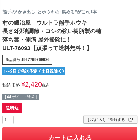
熊手の“かき出し”とホウキの“集める”がこれ1本
村の鍛冶屋 ウルトラ熊手ホウキ
長さ2段階調節・コシの強い樹脂製の穂
落ち葉・側溝 屋外掃除に！
ULT-76093【頑張って送料無料！】
商品番号
4937769760936
¥
2,420
税込価格
税込
[
44
ポイント進呈 ]
送料込
お気に入りに登録する
カートに入れる