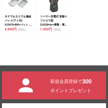
タテでもヨコでも連結
ソーラー充電式 首振り
バット(アミ付)
フクロウ型
SJ3475<BR>バット 6
114159<br>害獣・害鳥
点 ...
4,990円
忌避器...
7,480円
(税込)
(税込)
300
新規会員登録で
ポイントプレゼント