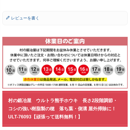
レビューを書く
村の鍛冶屋 ウルトラ熊手ホウキ 長さ2段階調節・
コシの強い樹脂製の穂 落ち葉・側溝 屋外掃除に！
ULT-76093【頑張って送料無料！】