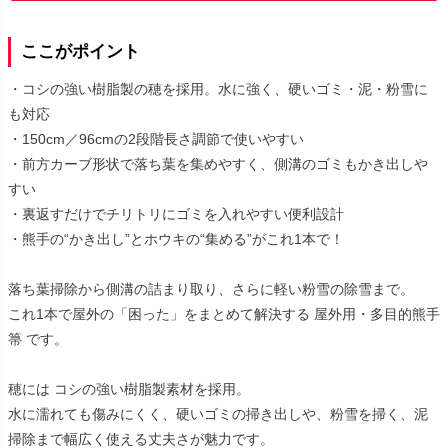
ここがポイント
・コシの強い樹脂製の穂を採用。水に強く、硬いゴミ・泥・粉雪に
も対応
・150cm／96cmの2段階長さ調節で使いやすい
・前方カーブ形状で落ち葉を集めやすく、側溝のゴミもかき出しや
すい
・裏返すだけでチリトリにゴミを入れやすい便利設計
・熊手の“かき出し”とホウキの“集める”がこれ1本で！
落ち葉掃除から側溝の詰まり取り、さらに軽い粉雪の除雪まで。
これ1本で屋外の「困った」をまとめて解決する 屋外用・多目的熊手
箒 です。
穂には コシの強い樹脂製素材を採用。
水に濡れても傷みにくく、硬いゴミの掃き出しや、粉雪を掃く、泥
掃除まで幅広く使える丈夫さが魅力です。