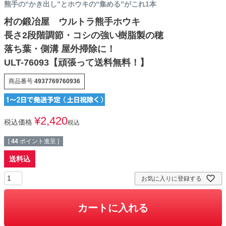
熊手の“かき出し”とホウキの“集める”がこれ1本
村の鍛冶屋 ウルトラ熊手ホウキ
長さ2段階調節・コシの強い樹脂製の穂
落ち葉・側溝 屋外掃除に！
ULT-76093【頑張って送料無料！】
商品番号
4937769760936
¥
2,420
税込価格
税込
[
44
ポイント進呈 ]
送料込
お気に入りに登録する
カートに入れる