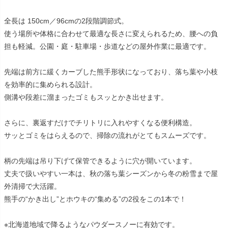
全長は 150cm／96cmの2段階調節式。
使う場所や体格に合わせて最適な長さに変えられるため、腰への負
担も軽減。公園・庭・駐車場・歩道などの屋外作業に最適です。
先端は前方に緩くカーブした熊手形状になっており、落ち葉や小枝
を効率的に集められる設計。
側溝や段差に溜まったゴミもスッとかき出せます。
さらに、裏返すだけでチリトリに入れやすくなる便利構造。
サッとゴミをはらえるので、掃除の流れがとてもスムーズです。
柄の先端は吊り下げて保管できるように穴が開いています。
丈夫で扱いやすい一本は、秋の落ち葉シーズンから冬の粉雪まで屋
外清掃で大活躍。
熊手の“かき出し”とホウキの“集める”の2役をこの1本で！
※北海道地域で降るようなパウダースノーに有効です。