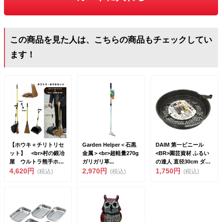
この商品を見た人は、こちらの商品もチェックしてい
ます！
【ホウキ＋チリトリセ
Garden Helper＜石黒
DAIM 第一ビニール
ット】 <br>村の鍛冶
金属＞<br>超軽量270g
<BR>園芸資材 ふるい
屋 ウルトラ熊手ホウ
ガリガリ草...
の達人 直径30cm ダ
キ/スイ...
4,620円
2,970円
イ...
1,750円
(税込)
(税込)
(税込)