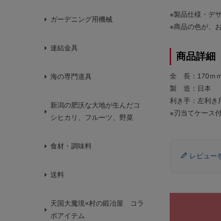
※製品仕様・デ
ガーデニング用機械
※商品の色が、
連結金具
商品詳細
全 長：170ｍ
海の専門道具
製 造：日本
利き手：左利き
新潟の肥沃な大地が生んだコ
※刃当てケース
シヒカリ、フルーツ、野菜
食材・調味料
レビュー
送料
天国大魔境×村の鍛冶屋 コラ
ボアイテム