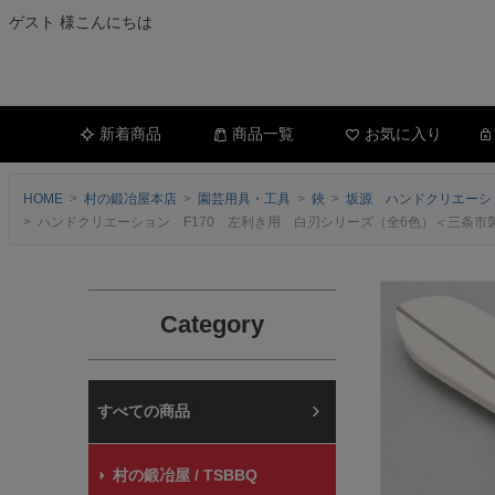
ゲスト 様こんにちは
新着商品
商品一覧
お気に入り
HOME
村の鍛冶屋本店
園芸用具・工具
鋏
坂源 ハンドクリエーシ
ハンドクリエーション F170 左利き用 白刃シリーズ（全6色）＜三条
Category
村の鍛冶屋本店
村の鍛冶屋 / TSBBQ