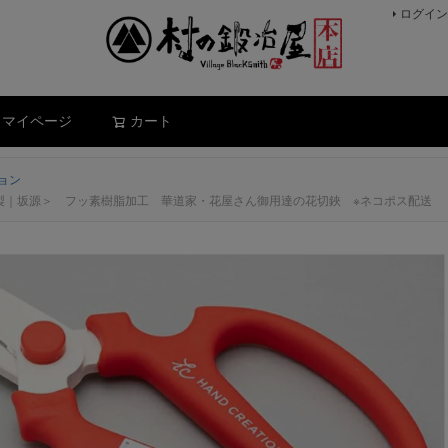
ログイン
検索
マイページ
カート
ョン
市製｜坂源＞ フッ素樹脂加工 華道家・花屋さん御用達の花切鋏 ※ネコポス配送