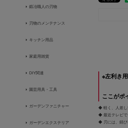
鍛冶職人の刃物
刃物のメンテナンス
キッチン用品
家庭用雑貨
DIY関連
※左利き
園芸用具・工具
ここがポ
ガーデンファニチャー
◆ 軽く、人差
◆ 最近テレビ
◆ 刃には、錆
ガーデンエクステリア