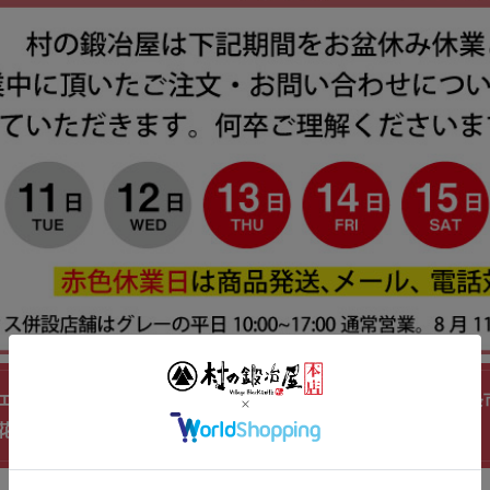
エーション F170 左利き用 白刃シリーズ（全6色）＜三
花切鋏 ※ネコポス配送