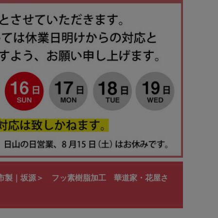
条市製｜坂源＞ フッ素樹脂加工 華道家・花屋さ