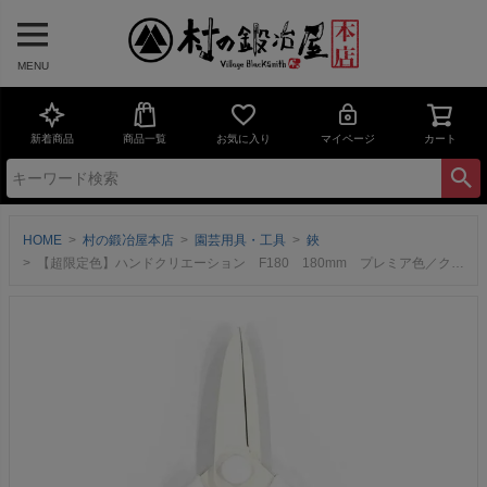
MENU
新着商品
商品一覧
お気に入り
マイページ
カート
HOME
村の鍛冶屋本店
園芸用具・工具
鋏
【超限定色】ハンドクリエーション F180 180mm プレミア色／クリスマスホワイトフッ素樹脂加工華道家・花屋さん御用達の花切鋏、ハンドクリエーションの限定色※ネコポス配送