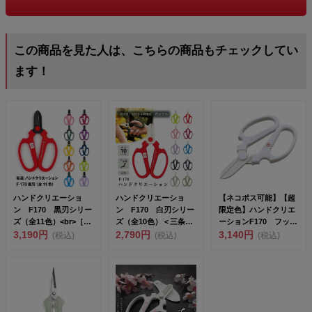
この商品を見た人は、こちらの商品もチェックしてい
ます！
ハンドクリエーショ
ハンドクリエーショ
【ネコポス可能】【超
ン F170 黒刃シリー
ン F170 白刃シリー
限定色】ハンドクリエ
ズ（全11色）<br>［F-
ズ（全10色）＜三条市
ーションF170 フッ素
1...
3,190円
製｜坂源＞ <...
2,790円
樹脂 プレミア色
3,140円
(税込)
(税込)
(税込)
ク...