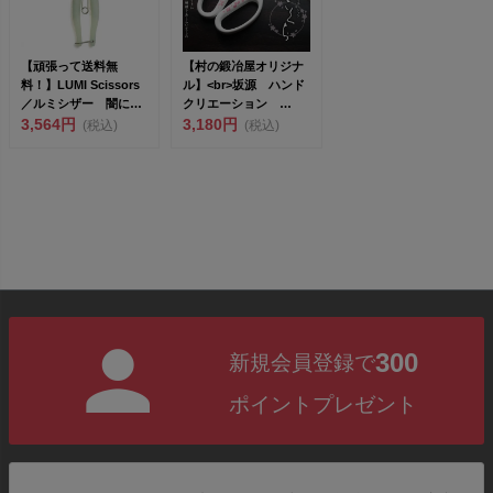
【頑張って送料無
【村の鍛冶屋オリジナ
料！】LUMI Scissors
ル】<br>坂源 ハンド
／ルミシザー 闇に強
クリエーション
い作業バサミ（K...
3,564円
F170 1...
3,180円
(税込)
(税込)
300
新規会員登録で
ポイントプレゼント