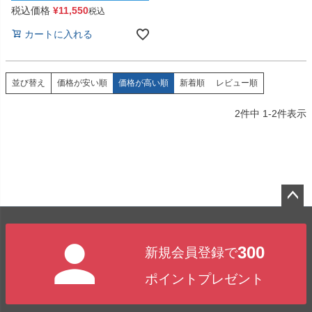
税込価格
¥
11,550
税込
カートに入れる
価格が安い順
価格が高い順
新着順
レビュー順
並び替え
2
件中
1
-
2
件表示
ペー
ジト
300
新規会員登録で
ップ
へ
ポイントプレゼント