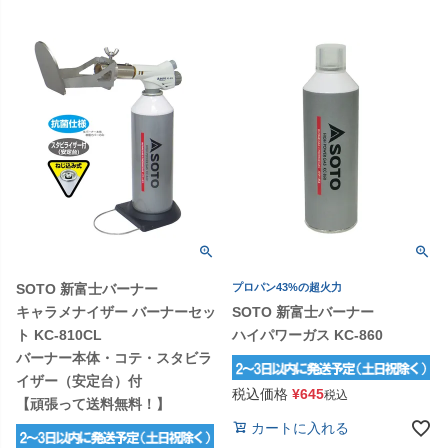
SOTO 新富士バーナー
プロパン43%の超火力
キャラメナイザー バーナーセッ
SOTO 新富士バーナー
ト KC-810CL
ハイパワーガス KC-860
バーナー本体・コテ・スタビラ
イザー（安定台）付
税込価格
¥
645
税込
【頑張って送料無料！】
カートに入れる