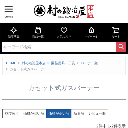
MENU
新着商品
商品一覧
お気に入り
マイページ
カート
HOME
村の鍛冶屋本店
園芸用具・工具
バーナー類
カセット式ガスバーナー
カセット式ガスバーナー
価格が安い順
価格が高い順
新着順
レビュー順
並び替え
2
件中
1
-
2
件表示