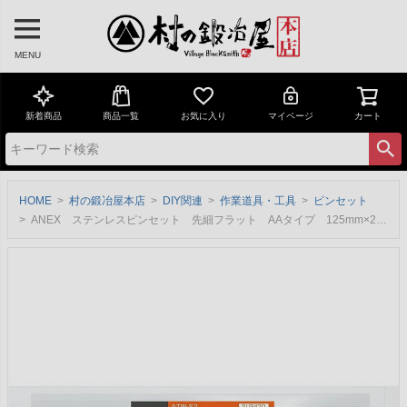
MENU
新着商品
商品一覧
お気に入り
マイページ
カート
HOME
村の鍛冶屋本店
DIY関連
作業道具・工具
ピンセット
ANEX ステンレスピンセット 先細フラット AAタイプ 125mm×2本組（直／先曲）［ATW-S3］※ネコポス配送【頑張って送料無料！】