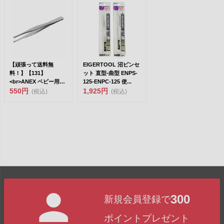
【頑張って送料無
EIGERTOOL 沼ピンセ
料！】【131】
ット 直型-曲型 ENPS-
<br>ANEX ベビー用ピ
125-ENPC-125 使...
ンセット 1...
550円
1,925円
(税込)
(税込)
300
新規会員登録で
ポイントプレゼント