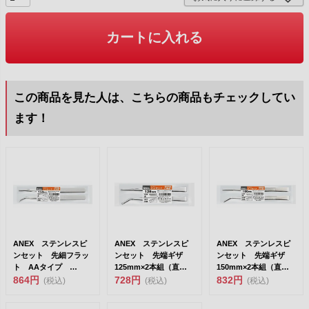
カートに入れる
この商品を見た人は、こちらの商品もチェックしてい
ます！
ANEX ステンレスピ
ANEX ステンレスピ
ANEX ステンレスピ
ンセット 先細フラッ
ンセット 先端ギザ
ンセット 先端ギザ
ト AAタイプ
125mm×2本組（直／
150mm×2本組（直／
150mm×2本組（直／
864円
先曲）［ATW-S...
728円
先曲）［ATW-S...
832円
(税込)
(税込)
(税込)
先...