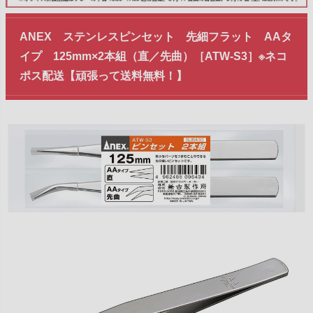
ANEX ステンレスピンセット 先細フラット AAタ
イプ 125mm×2本組（直／先曲）［ATW-S3］※ネコ
ポス配送【頑張って送料無料！】