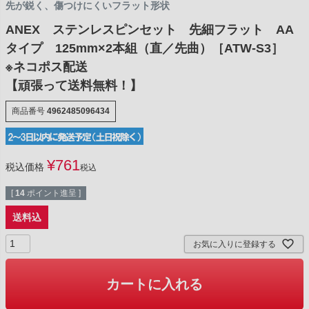
先が鋭く、傷つけにくいフラット形状
ANEX ステンレスピンセット 先細フラット AA
タイプ 125mm×2本組（直／先曲）［ATW-S3］
※ネコポス配送
【頑張って送料無料！】
商品番号
4962485096434
¥
761
税込価格
税込
[
14
ポイント進呈 ]
送料込
お気に入りに登録する
カートに入れる