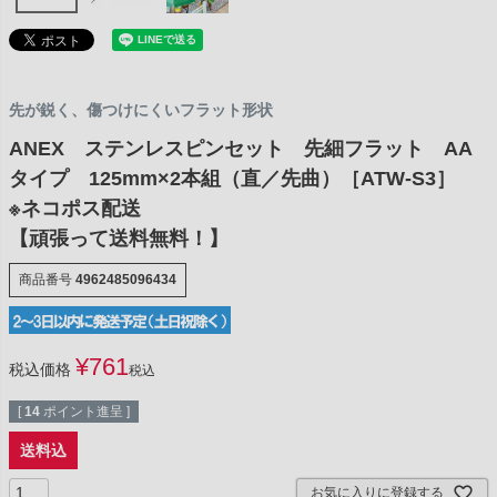
先が鋭く、傷つけにくいフラット形状
ANEX ステンレスピンセット 先細フラット AA
タイプ 125mm×2本組（直／先曲）［ATW-S3］
※ネコポス配送
【頑張って送料無料！】
商品番号
4962485096434
¥
761
税込価格
税込
[
14
ポイント進呈 ]
送料込
お気に入りに登録する