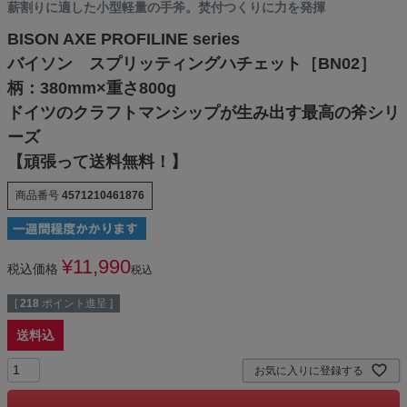
薪割りに適した小型軽量の手斧。焚付つくりに力を発揮
BISON AXE PROFILINE series
バイソン スプリッティングハチェット［BN02］
柄：380mm×重さ800g
ドイツのクラフトマンシップが生み出す最高の斧シリ
ーズ
【頑張って送料無料！】
商品番号
4571210461876
¥
11,990
税込価格
税込
[
218
ポイント進呈 ]
送料込
お気に入りに登録する