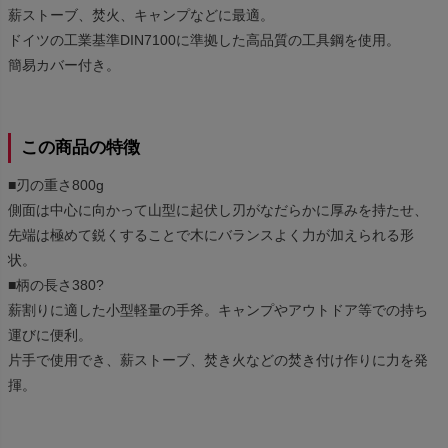
薪ストーブ、焚火、キャンプなどに最適。
ドイツの工業基準DIN7100に準拠した高品質の工具鋼を使用。
簡易カバー付き。
この商品の特徴
■刃の重さ800g
側面は中心に向かって山型に起伏し刃がなだらかに厚みを持たせ、
先端は極めて鋭くすることで木にバランスよく力が加えられる形
状。
■柄の長さ380?
薪割りに適した小型軽量の手斧。キャンプやアウトドア等での持ち
運びに便利。
片手で使用でき、薪ストーブ、焚き火などの焚き付け作りに力を発
揮。