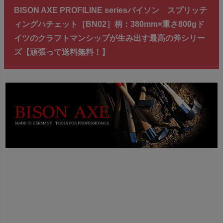
BISON AXE PROFILINE seriesバイソン スプリッテ
ィングハチェット［BN02］柄：380mm×重さ800gド
イツのクラフトマンシップが生み出す最高の斧シリー
ズ【頑張って送料無料！】