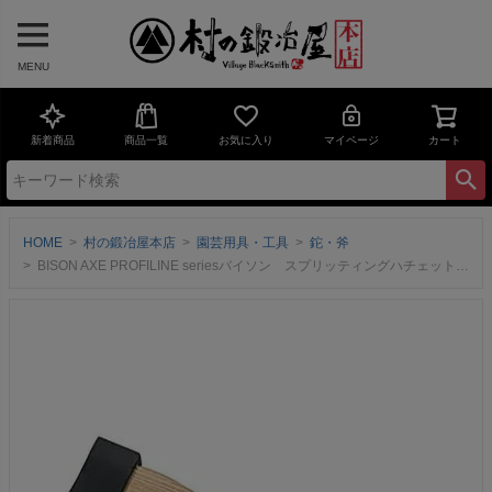
MENU
新着商品
商品一覧
お気に入り
マイページ
カート
HOME
村の鍛冶屋本店
園芸用具・工具
鉈・斧
BISON AXE PROFILINE seriesバイソン スプリッティングハチェット［BN02］柄：380mm×重さ800gドイツのクラフトマンシップが生み出す最高の斧シリーズ【頑張って送料無料！】