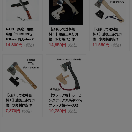
A-UN 厚鉈 雨紋
【頑張って送料無
【頑張って送料無
時雨「SHIGURE」
料！】越後三条打刃
料！】越後三条打刃
180mm 両刃<br>デ
物 水野製作所作 ク
物 水野製作所作 ハ
ザ...
14,300円
ラフトアックス 全鋼
14,850円
ンドアックス450g 白
11,550円
(税込)
(税込)
(税込)
420g ...
樫36...
【頑張って送料無
【ブラック柄】カービ
料！】越後三条打刃
ングアックス馬斧500g
物 水野製作所作 全
ブラック柄<br>刃物の
鋼馬斧（バキン）
7,370円
本...
10,780円
(税込)
(税込)
570g ボタ...