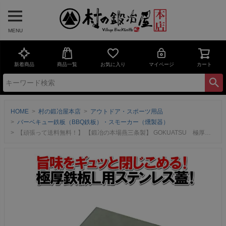
MENU
新着商品
商品一覧
お気に入り
マイページ
カート
HOME
村の鍛冶屋本店
アウトドア・スポーツ用品
バーベキュー鉄板（BBQ鉄板）・スモーカー（燻製器）
【頑張って送料無料！】 【鍛冶の本場燕三条製】 GOKUATSU 極厚鉄板L用 ステンレス蓋L 鉄板に被せて専門店の味をご家庭で！