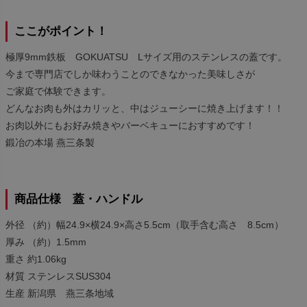
ここがポイント！
極厚9mm鉄板 GOKUATSU Lサイズ用のステンレスの蓋です。
今まで専門店でしか味わうことのできなかった美味しさが
ご家庭で体験できます。
どんなお肉も外はカリッと、中はジューシーに焼き上げます！！
お肉以外にもお好み焼きやバーベキューにおすすめです！
鍛冶の本場 燕三条製
商品仕様 蓋・ハンドル
外径 （約）幅24.9×横24.9×高さ5.5cm（取手含む高さ 8.5cm）
厚み （約）1.5mm
重さ 約1.06kg
材質 ステンレスSUS304
生産 新潟県 燕三条地域