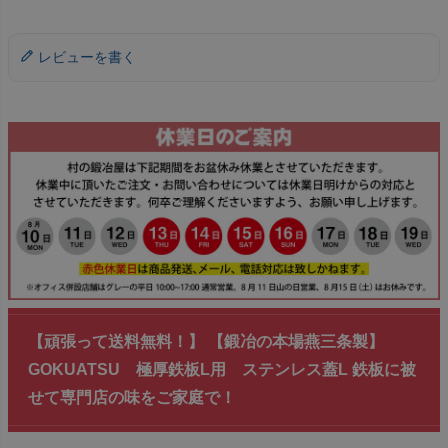
レビューを書く
【頑張って送料無料！】 【鍛冶の本場燕三条製】
GOKUATSU 極厚鉄板L用 ステンレス蓋L 鉄板に被
せて専門店の味をご家庭で！