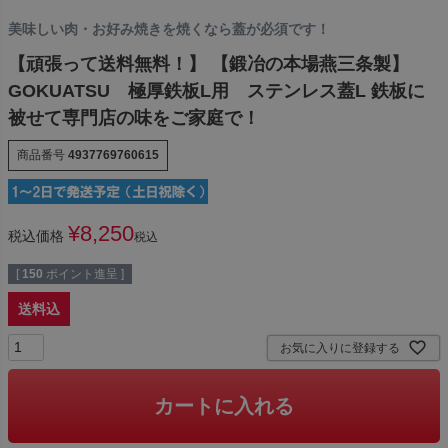
美味しい肉・お好み焼きを焼くなら蓋が必須です！
【頑張って送料無料！】 【鍛冶の本場燕三条製】
GOKUATSU 極厚鉄板L用 ステンレス蓋L 鉄板に
被せて専門店の味をご家庭で！
商品番号
4937769760615
¥
8,250
税込価格
税込
[
150
ポイント進呈 ]
送料込
お気に入りに登録する
カートに入れる