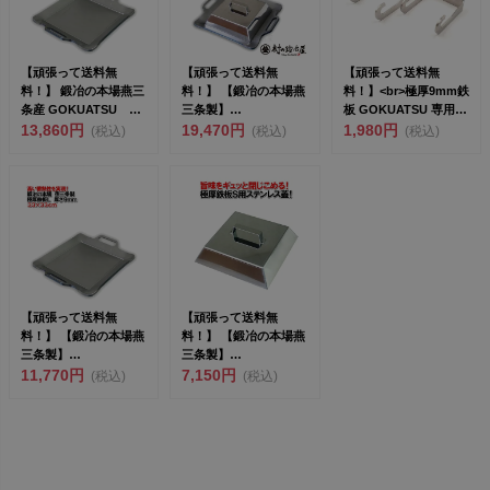
【頑張って送料無
【頑張って送料無
【頑張って送料無
料！】 鍛冶の本場燕三
料！】 【鍛冶の本場燕
料！】<br>極厚9mm鉄
条産 GOKUATSU 極
三条製】
板 GOKUATSU 専用ハ
厚鉄板L 33×33...
13,860円
GOKUATSU 極厚鉄
19,470円
ン...
1,980円
(税込)
(税込)
(税込)
板Sパーフェ...
【頑張って送料無
【頑張って送料無
料！】 【鍛冶の本場燕
料！】 【鍛冶の本場燕
三条製】
三条製】
GOKUATSU 極厚鉄
11,770円
GOKUATSU 極厚鉄
7,150円
(税込)
(税込)
板S 28×...
板S用 ステ...