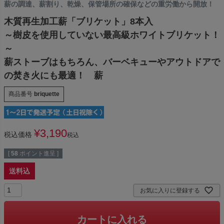
薪の調達、薪割り、乾燥、保管場所の確保などの重労働から開放！
木質再生加工薪「ブリケット」8本入
～樹皮を使用していない最高級ホワイトブリケット！
～
薪ストーブはもちろん、バーベキューやアウトドアで
の焚き火にも最適！ 薪
商品番号
briquette
¥
3,190
税込価格
税込
[
58
ポイント進呈 ]
送料込
お気に入りに登録する
カートに入れる