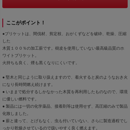
ここがポイント！
●ブリケットは、間伐材、剪定枝、おがくずなどを破砕、乾燥、圧縮
した
木質１００％の加工薪です。樹皮を使用していない最高級品質のホ
ワイトブリケット。
火持ちも良く、煙も黒くなりにくいです。
● 堅木と同じように取り扱えますので、着火すると炭のようなおき火
になり長時間燃え続けます。
● いままで処分するしかなかった木質を再利用したものなので、環境
に優しい燃料です。
● 製品には一切の化学薬品、接着剤等は使用せず、高圧縮のみで製品
化致しました。
● 薪と違って、とげもなく、虫も付いていない、さらに製造過程でし
っかり乾燥させているので扱いやすく良く燃えます。