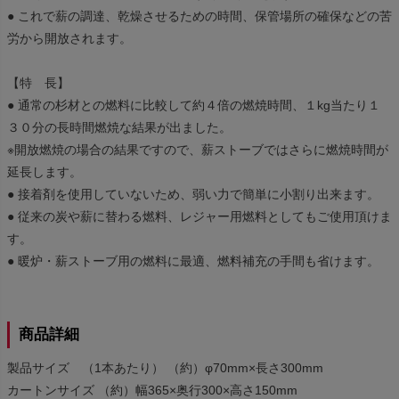
● これで薪の調達、乾燥させるための時間、保管場所の確保などの苦
労から開放されます。
【特 長】
● 通常の杉材との燃料に比較して約４倍の燃焼時間、１kg当たり１
３０分の長時間燃焼な結果が出ました。
※開放燃焼の場合の結果ですので、薪ストーブではさらに燃焼時間が
延長します。
● 接着剤を使用していないため、弱い力で簡単に小割り出来ます。
● 従来の炭や薪に替わる燃料、レジャー用燃料としてもご使用頂けま
す。
● 暖炉・薪ストーブ用の燃料に最適、燃料補充の手間も省けます。
商品詳細
製品サイズ （1本あたり） （約）φ70mm×長さ300mm
カートンサイズ （約）幅365×奥行300×高さ150mm