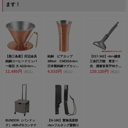
ます！
【燕三条産】田辺金具
純銅 ビアカップ
【017-342】<br>越後
純銅コーヒードリッパ
380ml CNE910<br>
三条打刃物 東京一
ー槌目 大 4222<br>
日本製純銅マグカッ
光 掴箸首長平90クロ
雑...
11,495円
プ/...
4,510円
ー...
120,120円
(税込)
(税込)
(税込)
BUNDOK（バンドッ
【N-160】冒険倶楽部
ク）<BR>FDコンテナ
<br>フルタング薪割り