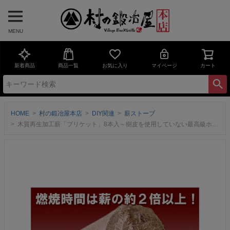
MENU
新着商品
商品一覧
お気に入り
マイページ
カート
HOME
村の鍛冶屋本店
DIY関連
薪ストーブ
木質再生加工薪「ブリケット」8本入～樹皮を使用していない最高級ホワイトブリケット！～ 薪ストーブはもちろん、バーベキューやアウトドアでの焚き火にも最適！ 薪