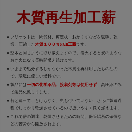
木質再生加工薪
●
ブリケットは、間伐材、剪定枝、おかくずなどを破砕、乾
燥、圧縮した
木質１００％の加工薪
です。
●
堅木と同じように取り扱えますので、着火すると炭のような
おき火になり長時間燃え続けます。
●
いままで処分するしかなかった木質を再利用したものなの
で、環境に優しい燃料です。
●
製品には
一切の化学薬品、接着剤等は使用せず
、高圧縮のみ
で製品化致しました。
●
薪と違って、とげもなく、虫も付いていない、さらに製造過
程でしっかり乾燥させているので扱いやすく良く燃えます。
●
これで薪の調達、乾燥させるための時間、保管場所の確保な
どの苦労から開放されます。