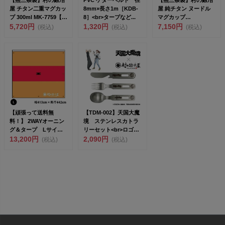
屋 チタン二重マグカッ
8mm×長さ1m［KDB-
屋 純チタン ヌードル
プ 300ml MK-7759【頑
8］<br>タープなど...
マグカップ
張って送...
5,720円
1,320円
650ml<br>...
7,150円
(税込)
(税込)
(税込)
【頑張って送料無
【TDM-002】天国大魔
料！】 2WAYオーニン
境 ステンレスカトラ
グ＆タープ Lサイズ
リーセット<br>ロゴと
［AW-2017L］幅4...
13,200円
マ...
2,090円
(税込)
(税込)