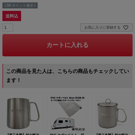
[
33
ポイント進呈 ]
送料込
お気に入りに登録する
カートに入れる
この商品を見た人は、こちらの商品もチェックしてい
ます！
【燕三条製】村の鍛冶
PVC ケダーベルト 径
【燕三条製】村の鍛冶