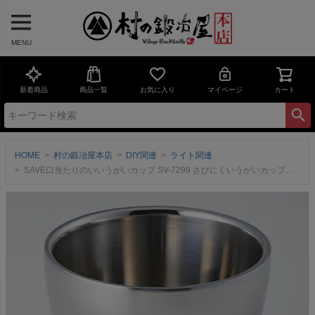
MENU
新着商品
商品一覧
お気に入り
マイページ
カート
HOME
村の鍛冶屋本店
DIY関連
ライト関連
SAVE口当たりのいいうがいカップ SV-7299 さびにくいうがいカップ【頑張って送料無料！】