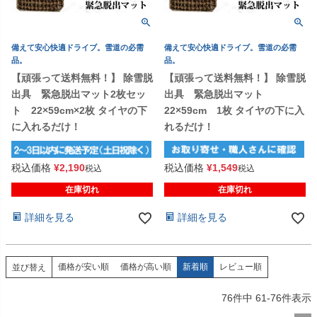
備えて安心快適ドライブ。雪道の必需
備えて安心快適ドライブ。雪道の必需
品。
品。
【頑張って送料無料！】 除雪脱
【頑張って送料無料！】 除雪脱
出具 緊急脱出マット2枚セッ
出具 緊急脱出マット
ト 22×59cm×2枚 タイヤの下
22×59cm 1枚 タイヤの下に入
に入れるだけ！
れるだけ！
税込価格
¥
2,190
税込価格
¥
1,549
税込
税込
在庫切れ
在庫切れ
詳細を見る
詳細を見る
価格が安い順
価格が高い順
新着順
レビュー順
並び替え
76
件中
61
-
76
件表示