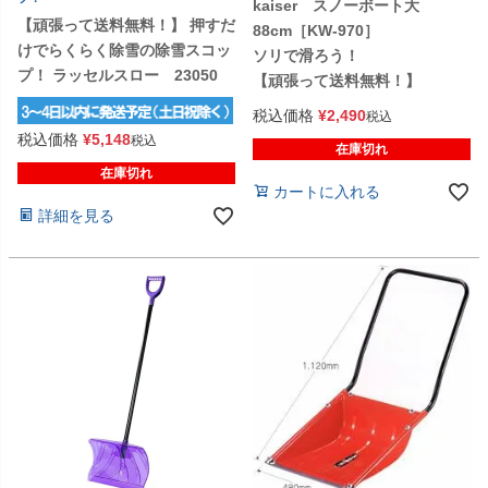
kaiser スノーボート大
【頑張って送料無料！】 押すだ
88cm［KW-970］
けでらくらく除雪の除雪スコッ
ソリで滑ろう！
プ！ ラッセルスロー 23050
【頑張って送料無料！】
税込価格
¥
2,490
税込
税込価格
¥
5,148
税込
在庫切れ
在庫切れ
カートに入れる
詳細を見る