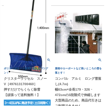
ポリカーボネート使用で耐久性バツグ
屋根やカーポートなど高いところの雪を
ン！
落とす！
クリスターラッセル スノー
コンパル アルミ ロング雪落
V［4976131700460］
し(4.7m)
押すだけでらくらく除雪
幅63cm×全長179・326・
【頑張って送料無料！】
472cmの3段階式で伸縮します
大型商品のため、商品代引きは
ご利用できません。