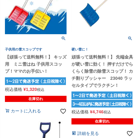
子供用の雪スコップです
硬い雪に！
【頑張って送料無料！】 キッズ
頑張って送料無料！】 先端金具
用 ミニ雪はね 子供用スコッ
が硬い雪に効く！ 押すだけでら
プ！ママのお手伝い！
くらく除雪の除雪スコップ！ カ
チ割りプッシャー 23040 ラッ
セルタイプでラクチン！
税込価格
¥
1,320
税込
在庫切れ
カートに入れる
税込価格
¥
4,746
税込
在庫切れ
詳細を見る