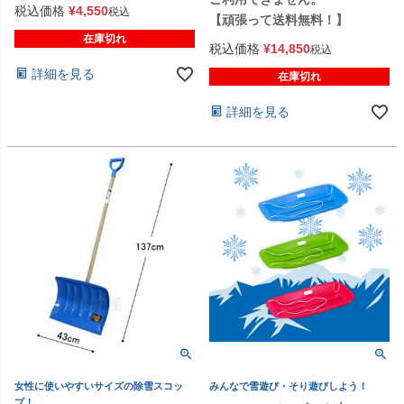
税込価格
¥
4,550
税込
【頑張って送料無料！】
在庫切れ
税込価格
¥
14,850
税込
詳細を見る
在庫切れ
詳細を見る
女性に使いやすいサイズの除雪スコッ
みんなで雪遊び・そり遊びしよう！
プ！