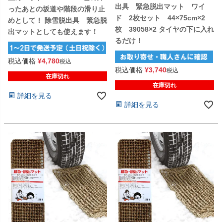
出具 緊急脱出マット ワイ
ったあとの坂道や階段の滑り止
ド 2枚セット 44×75cm×2
めとして！ 除雪脱出具 緊急脱
枚 39058×2 タイヤの下に入れ
出マットとしても使えます！
るだけ！
税込価格
¥
4,780
税込
税込価格
¥
3,740
税込
在庫切れ
在庫切れ
詳細を見る
詳細を見る