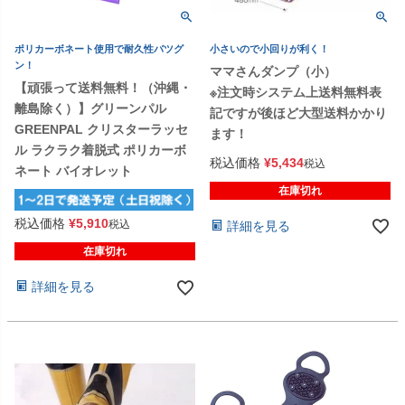
ポリカーボネート使用で耐久性バツグ
小さいので小回りが利く！
ン！
ママさんダンプ（小）
【頑張って送料無料！（沖縄・
※注文時システム上送料無料表
離島除く）】グリーンパル
記ですが後ほど大型送料かかり
GREENPAL クリスターラッセ
ます！
ル ラクラク着脱式 ポリカーボ
税込価格
¥
5,434
税込
ネート バイオレット
在庫切れ
税込価格
¥
5,910
税込
詳細を見る
在庫切れ
詳細を見る