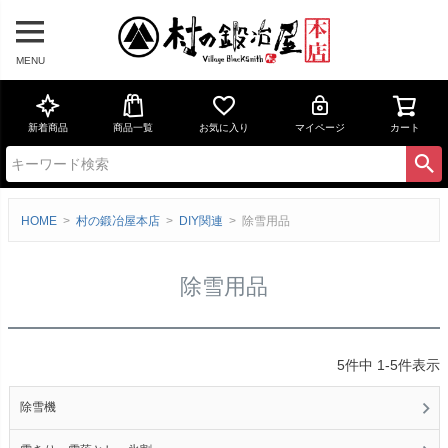
MENU
新着商品
商品一覧
お気に入り
マイページ
カート
HOME
村の鍛冶屋本店
DIY関連
除雪用品
除雪用品
5
件中
1
-
5
件表示
除雪機