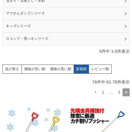
雪きり・雪落とし・氷割
ママさんダンプシリーズ
キッズシリーズ
スコップ・雪ハネシリーズ
5
件中
1
-
5
件表示
価格が安い順
価格が高い順
新着順
レビュー順
並び替え
76
件中
61
-
76
件表示
1
…
3
4