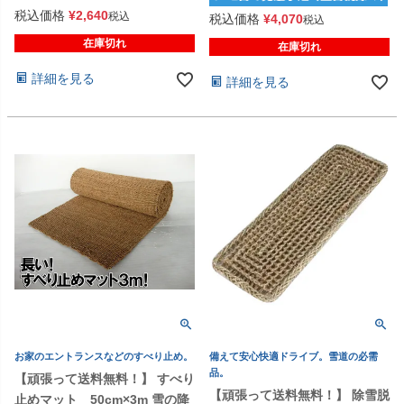
税込価格
¥
2,640
税込
税込価格
¥
4,070
税込
在庫切れ
在庫切れ
詳細を見る
詳細を見る
お家のエントランスなどのすべり止め。
備えて安心快適ドライブ。雪道の必需
品。
【頑張って送料無料！】 すべり
【頑張って送料無料！】 除雪脱
止めマット 50cm×3m 雪の降