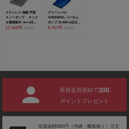
ステンレス 強靭 平型
グリーンパル
スノーダンプ キック
GREENPAL パパさん
＆補強板付 <br>※注文
ダンプ 大<BR>※注文時
時...
17,160円
システ...
9,757円
(税込)
(税込)
300
新規会員登録で
ポイントプレゼント
全国送料880円（沖縄・離島除く）注文