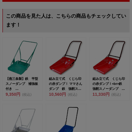
この商品を見た人は、こちらの商品もチェックしてい
ます！
【燕三条製】鉄 平型
組み立て式 くじら印
組み立て式 くじら印
スノーダンプ 補強板
の赤ダンプ！ ママさん
の赤ダンプ！<br>鉄
付き
ダンプ 鉄 強靭スノ
強靭スノーダンプ
No.508131［49953450
9,350円
ーダンプ 中 <...
10,560円
大 <...
11,330円
(税込)
(税込)
(税込)
2...