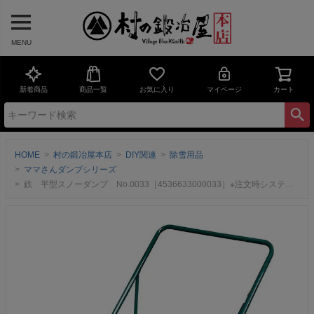
MENU
新着商品
商品一覧
お気に入り
マイページ
カート
HOME
村の鍛冶屋本店
DIY関連
除雪用品
ママさんダンプシリーズ
鉄 平型スノーダンプ No.0033［4536633000033］※注文時システム上送料無料表記ですが後ほど大型送料かかります！