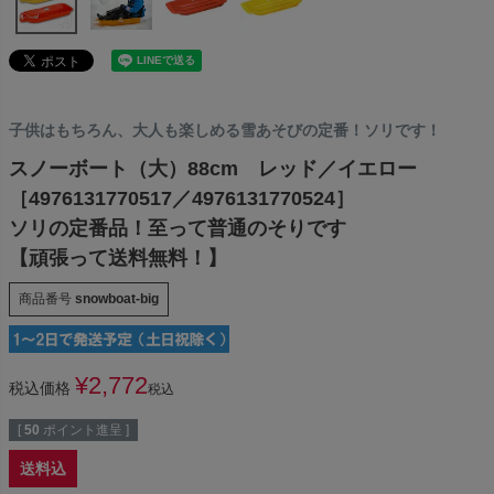
子供はもちろん、大人も楽しめる雪あそびの定番！ソリです！
スノーボート（大）88cm レッド／イエロー
［4976131770517／4976131770524］
ソリの定番品！至って普通のそりです
【頑張って送料無料！】
商品番号
snowboat-big
¥
2,772
税込価格
税込
[
50
ポイント進呈 ]
送料込