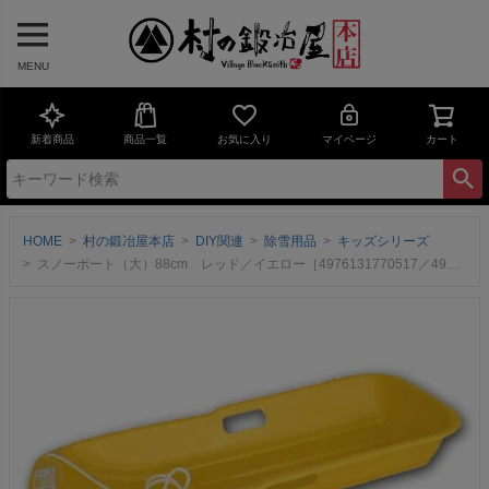
MENU
新着商品
商品一覧
お気に入り
マイページ
カート
HOME
村の鍛冶屋本店
DIY関連
除雪用品
キッズシリーズ
スノーボート（大）88cm レッド／イエロー［4976131770517／4976131770524］ソリの定番品！至って普通のそりです【頑張って送料無料！】