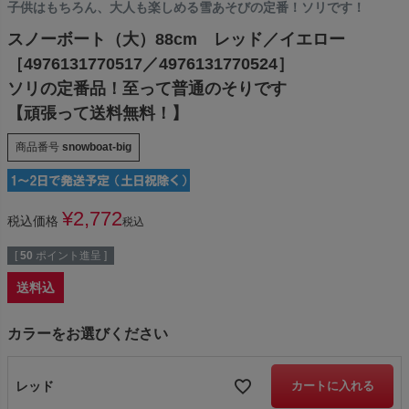
子供はもちろん、大人も楽しめる雪あそびの定番！ソリです！
スノーボート（大）88cm レッド／イエロー
［4976131770517／4976131770524］
ソリの定番品！至って普通のそりです
【頑張って送料無料！】
商品番号
snowboat-big
¥
2,772
税込価格
税込
[
50
ポイント進呈 ]
送料込
カラーをお選びください
レッド
カートに入れる