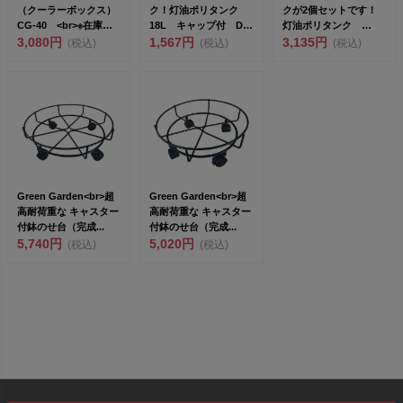
（クーラーボックス）
ク！灯油ポリタンク
クが2個セットです！
CG-40 <br>※在庫な
18L キャップ付 D-
灯油ポリタンク
く...
3,080円
18
1,567円
18L×2個組 キャップ
3,135円
(税込)
(税込)
(税込)
付 ...
Green Garden<br>超
Green Garden<br>超
高耐荷重な キャスター
高耐荷重な キャスター
付鉢のせ台（完成...
付鉢のせ台（完成...
5,740円
5,020円
(税込)
(税込)