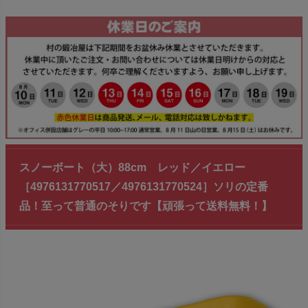
スノーボート（大）88cm レッド／イエロー
［4976131770517／4976131770524］ソリの定番
品！至って普通のそりです【頑張って送料無料！】