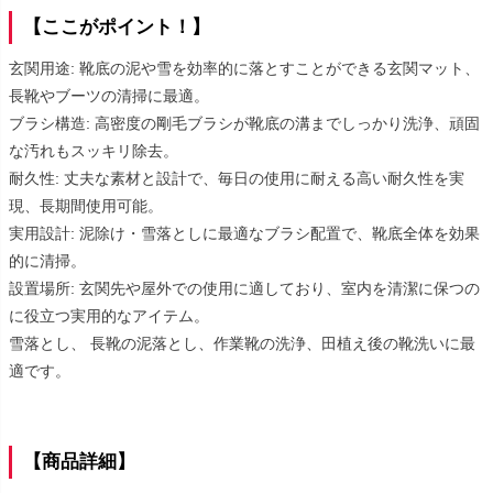
【ここがポイント！】
玄関用途: 靴底の泥や雪を効率的に落とすことができる玄関マット、
長靴やブーツの清掃に最適。
ブラシ構造: 高密度の剛毛ブラシが靴底の溝までしっかり洗浄、頑固
な汚れもスッキリ除去。
耐久性: 丈夫な素材と設計で、毎日の使用に耐える高い耐久性を実
現、長期間使用可能。
実用設計: 泥除け・雪落としに最適なブラシ配置で、靴底全体を効果
的に清掃。
設置場所: 玄関先や屋外での使用に適しており、室内を清潔に保つの
に役立つ実用的なアイテム。
雪落とし、 長靴の泥落とし、作業靴の洗浄、田植え後の靴洗いに最
適です。
【商品詳細】