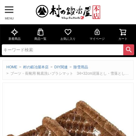
MENU
新着商品
商品一覧
お気に入り
マイページ
カート
HOME
村の鍛冶屋本店
DIY関連
除雪用品
ブーツ・長靴用 靴底洗いブラシマット 34×32cm泥落とし・雪落とし対応, 玄関・屋外用【頑張って送料無料！】