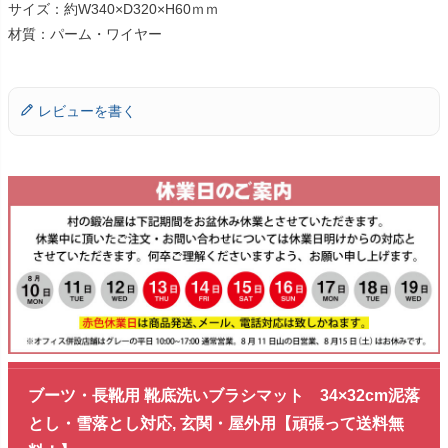
サイズ：約W340×D320×H60ｍｍ
材質：パーム・ワイヤー
レビューを書く
ブーツ・長靴用 靴底洗いブラシマット 34×32cm泥落
とし・雪落とし対応, 玄関・屋外用【頑張って送料無