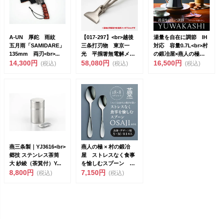
A-UN 厚鉈 雨紋
【017-297】<br>越後
湯量を自在に調節 IH
五月雨「SAMIDARE」
三条打刃物 東京一
対応 容量0.7L<br>村
135mm 両刃<br>...
光 平掴箸無電解メッ
の鍛冶屋×燕人の極
14,300円
キ ...
58,080円
K...
16,500円
(税込)
(税込)
(税込)
燕三条製｜YJ3616<br>
燕人の極 × 村の鍛冶
郷技 ステンレス茶筒
屋 ストレスなく食事
大 紗綾（茶箕付）Y...
を愉しむスプーン
8,800円
OSAJI おさじ<...
7,150円
(税込)
(税込)