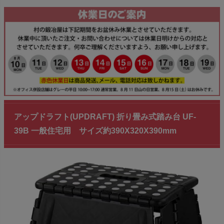
アップドラフト(UPDRAFT) 折り畳み式踏み台 UF-
39B 一般住宅用 サイズ約390X320X390mm