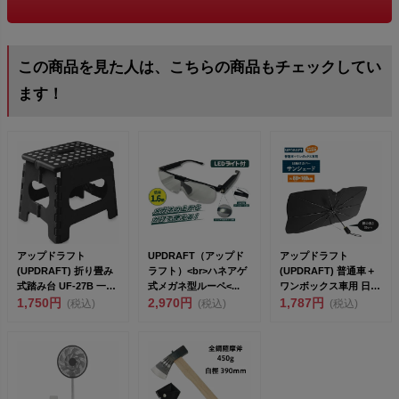
この商品を見た人は、こちらの商品もチェックしてい
ます！
アップドラフト
UPDRAFT（アップド
アップドラフト
(UPDRAFT) 折り畳み
ラフト）<br>ハネアゲ
(UPDRAFT) 普通車＋
式踏み台 UF-27B 一般
式メガネ型ルーペ<...
ワンボックス車用 日除
住宅用 サイズ...
1,750円
2,970円
けカバー サンシェー...
1,787円
(税込)
(税込)
(税込)