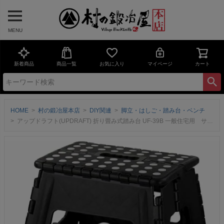
MENU
新着商品
商品一覧
お気に入り
マイページ
カート
HOME
村の鍛冶屋本店
DIY関連
脚立・はしご・踏み台・ベンチ
アップドラフト(UPDRAFT) 折り畳み式踏み台 UF-39B 一般住宅用 サイズ約390X320X390mm