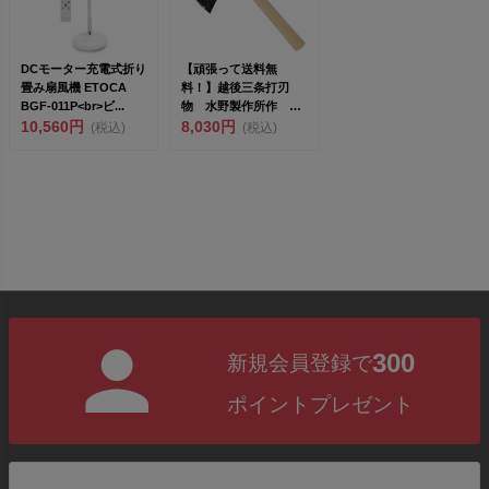
DCモーター充電式折り
【頑張って送料無
畳み扇風機 ETOCA
料！】越後三条打刃
BGF-011P<br>ビ...
物 水野製作所作 全
10,560円
鋼薩摩斧450g 白樫
8,030円
(税込)
(税込)
390m...
300
新規会員登録で
ポイントプレゼント