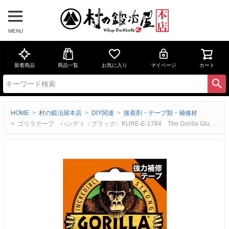
MENU
新着商品
商品一覧
お気に入り
マイページ
カート
HOME
村の鍛冶屋本店
DIY関連
接着剤・テープ類・補修材
ゴリラテープ ハンディ〈ブラック〉KURE-E-1784 The Gorilla Glue Company／KURE手軽に持ち運びやすいコンパクトサイズが登場