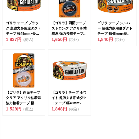
ゴリラ テープ ブラッ
【ゴリラ】両面テープ
ゴリラ テープ シルバ
ク 超強力多用途ダクト
ストロング アクリル粘
ー 超強力多用途ダクト
テープ 幅48mm×長さ
着系 強力接着テープ
テープ 幅48mm×長さ
9.1m×厚さ0...
1,837円
幅25.4mm×長...
1,650円
9.1m×厚さ0...
1,840円
(税込)
(税込)
(税込)
【ゴリラ】両面テープ
【ゴリラ】テープ ホワ
クリア アクリル粘着系
イト 超強力多用途ダク
強力接着テープ 幅
トテープ 幅48mm×長
25.4mm×長さ1...
1,529円
さ9.1m×厚さ...
1,848円
(税込)
(税込)