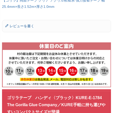
【ゴリラ】両面テープ クリア アクリル粘着系 強力接着テープ 幅
25.4mm×長さ1.52m×厚さ1.0mm
レビューを書く
ゴリラテープ ハンディ〈ブラック〉KURE-E-1784
The Gorilla Glue Company／KURE手軽に持ち運びや
すいコンパクトサイズが登場