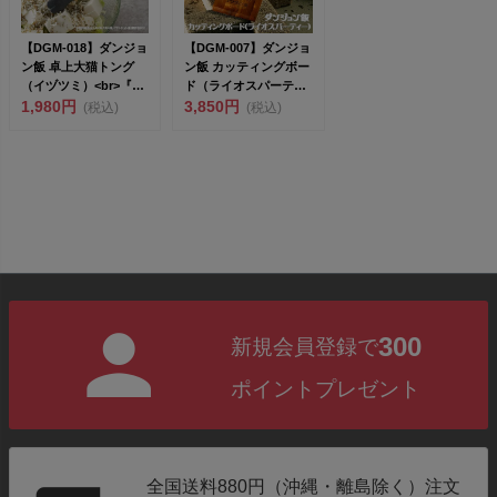
【DGM-018】ダンジョ
【DGM-007】ダンジョ
ン飯 卓上大猫トング
ン飯 カッティングボー
（イヅツミ）<br>『ダ
ド（ライオスパーティ
ン...
1,980円
ー）<br...
3,850円
(税込)
(税込)
300
新規会員登録で
ポイントプレゼント
全国送料880円（沖縄・離島除く）注文