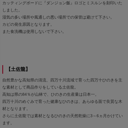
カッティングボードに『ダンジョン飯』ロゴとミスルンを刻印いた
しました。
湿気の多い場所や風通しの悪い場所での保管は避けて下さい。
カビの発生原因となります。
また食洗機は使用しないで下さい。
【土佐龍】
自然豊かな高知県の清流、四万十川流域で育った四万十ひのきを主
な素材として商品作りをしている土佐龍。
高知は県の84％が山林で、ひのきの生産量は日本一。
四万十川のめぐみで育った健康なひのきは、あらゆる面で良質な木
材となります。
さらに土佐龍では素材となるひのきの天然乾燥に3～6ヵ月かけてい
ます。