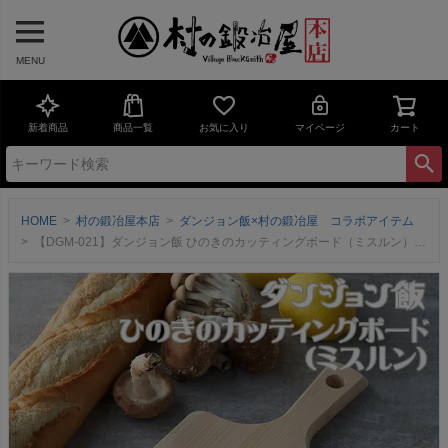
MENU
新着商品
商品一覧
お気に入り
マイページ
カート
HOME
村の鍛冶屋本店
ダンジョン飯×村の鍛冶屋 コラボアイテム
【DGM-021】ダンジョン飯 ひのきのカッティングボード（ミスルン）『ダンジョン飯』キャラクターとロゴを刻印土佐の四万十ひのきを使用した逸品