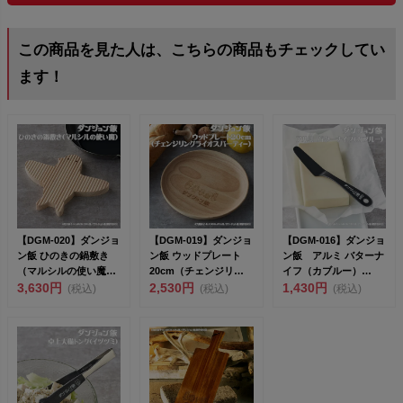
この商品を見た人は、こちらの商品もチェックしてい
ます！
【DGM-020】ダンジョ
【DGM-019】ダンジョ
【DGM-016】ダンジョ
ン飯 ひのきの鍋敷き
ン飯 ウッドプレート
ン飯 アルミ バターナ
（マルシルの使い魔）
20cm（チェンジリン
イフ（カブルー）
<br>...
3,630円
グライオスパーテ...
2,530円
<br>...
1,430円
(税込)
(税込)
(税込)