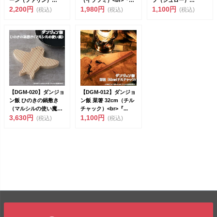
<br>...
2,200円
ン...
1,980円
<br>『...
1,100円
(税込)
(税込)
(税込)
【DGM-020】ダンジョ
【DGM-012】ダンジョ
ン飯 ひのきの鍋敷き
ン飯 菜箸 32cm（チル
（マルシルの使い魔）
チャック）<br>『...
<br>...
3,630円
1,100円
(税込)
(税込)