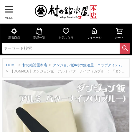
MENU
新着商品
商品一覧
お気に入り
マイページ
カート
HOME
村の鍛冶屋本店
ダンジョン飯×村の鍛冶屋 コラボアイテム
【DGM-016】ダンジョン飯 アルミ バターナイフ（カブルー）『ダンジョン飯』キャラクターとロゴを刻印燕三条製ネコポス配送