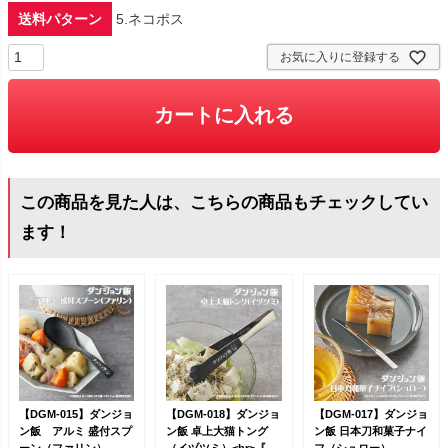
送料パターン
5.ネコポス
お気に入りに登録する
カートに入れる
この商品を見た人は、こちらの商品もチェックしてい
ます！
【DGM-015】ダンジョ
【DGM-018】ダンジョ
【DGM-017】ダンジョ
ン飯 アルミ 盛付スプ
ン飯 卓上大猫トング
ン飯 日本刀和菓子ナイ
ーン（ファリン）
（イヅツミ）<br>『ダ
フ（シュロー）