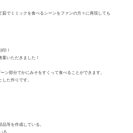
て茹でミミックを食べるシーンをファンの方々に再現しても
刻印！
考案いただきました！
プーン部分でかにみそをすくって食べることができます。
とした作りです。
部品等を作成している。
いる。