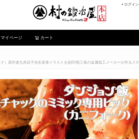
ログイン
検索
マイページ
カート
ォーク）原作者九井諒子先生直筆イラストを刻印!燕三条の金属加工メーカーが作るス