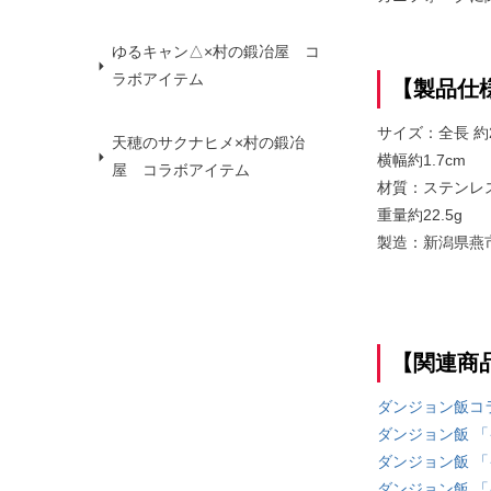
ゆるキャン△×村の鍛冶屋 コ
ラボアイテム
【製品仕
サイズ：全長 約2
天穂のサクナヒメ×村の鍛冶
横幅約1.7cm
屋 コラボアイテム
材質：ステンレ
重量約22.5g
製造：新潟県燕
【関連商
ダンジョン飯コ
ダンジョン飯 
ダンジョン飯 
ダンジョン飯 