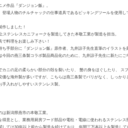
ニメ作品『ダンジョン飯』。
、登場人物のチルチャックの仕事道具であるピッキングツールを使用し
製作しました！
以上ステンレスカニフォークを製造してきた本敬工業が製造を担当。
具で料理をお楽しみ下さい！
持ち手部分に『ダンジョン飯』原作者、九井諒子先生直筆のイラストを
は今回の燕三条製コラボ製品商品化のために、九井諒子先生に新たにご
でカニの足の柔らかい部分の殻を裂いたり、 蟹の身をほぐしたり、 ス
安価な海外製が多いですが、こちらは燕三条製でバリがなく、しっかり
お手入れがしやすいステンレス製。
のは新潟県燕市の本敬工業。
を得意とし、業務用厨房フード部品や電柱・電線に使われるステンレス
関しては30年以上前から製造を続けており、年間三万本以上を製造して