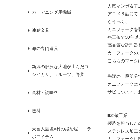
人気マンガ＆ア
ガーデニング用機械
アニメ６話にて
らうべく、
カニフォークを
連結金具
燕三条で30年
高品質な調理器
海の専門道具
カニフォークの
こちらのマーク
新潟の肥沃な大地が生んだコ
シヒカリ、フルーツ、野菜
先端の二股部分
カニフォークは
サビにつよく、
食材・調味料
送料
■本敬工業
製造を担当した
天国大魔境×村の鍛冶屋 コラ
ステンレス加工
ボアイテム
カニフォークに