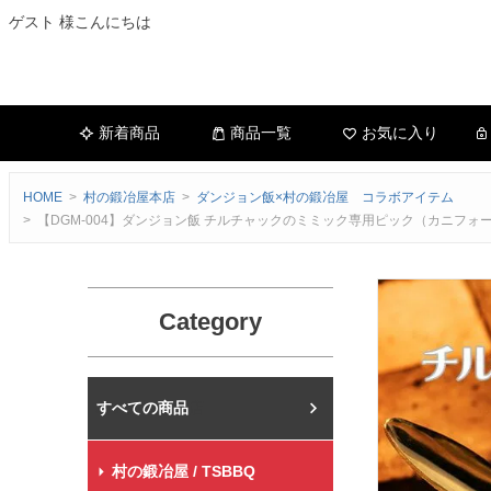
ゲスト 様こんにちは
新着商品
商品一覧
お気に入り
HOME
村の鍛冶屋本店
ダンジョン飯×村の鍛冶屋 コラボアイテム
【DGM-004】ダンジョン飯 チルチャックのミミック専用ピック（カニフ
Category
村の鍛冶屋本店
村の鍛冶屋 / TSBBQ