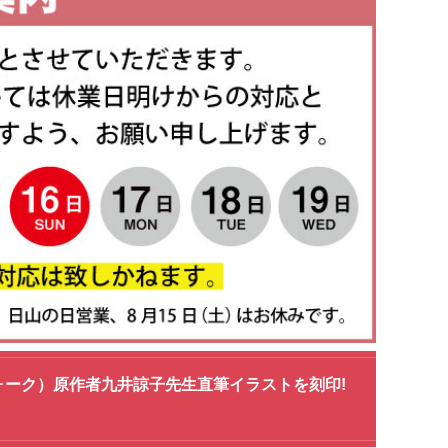
フォーク）原作者九井諒子先生直筆イラストを刻印!