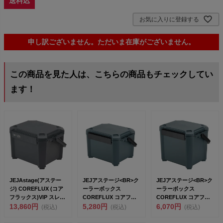
送料込
お気に入りに登録する
申し訳ございません。ただいま在庫がございません。
この商品を見た人は、こちらの商品もチェックしてい
ます！
JEJAstage(アステー
JEJアステージ<BR>ク
JEJアステージ<BR>ク
ジ) COREFLUX (コア
ーラーボックス
ーラーボックス
フラックス)VIP スレ
COREFLUX コアフラ
COREFLUX コアフラ
ー...
13,860円
ック...
5,280円
ック...
6,070円
(税込)
(税込)
(税込)