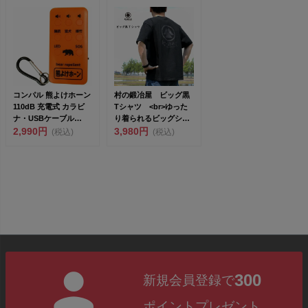
コンパル 熊よけホーン
村の鍛冶屋 ビッグ黒
110dB 充電式 カラビ
Tシャツ <br>ゆった
ナ・USBケーブル
り着られるビッグシル
(60cm)付き...
2,990円
エット ...
3,980円
(税込)
(税込)
300
新規会員登録で
ポイントプレゼント