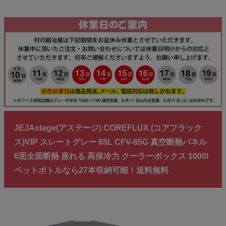
JEJAstage(アステージ) COREFLUX (コアフラック
ス)VIP スレートグレー 65L CFV-65G 真空断熱パネル
6面全面断熱 座れる 高保冷力 クーラーボックス 1000l
ペットボトルなら27本収納可能！送料無料