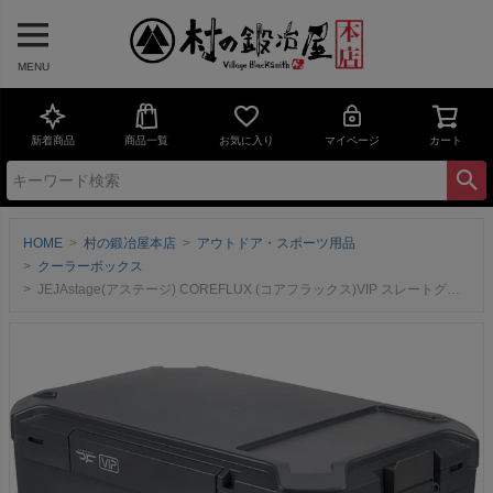
MENU
新着商品
商品一覧
お気に入り
マイページ
カート
HOME
村の鍛冶屋本店
アウトドア・スポーツ用品
クーラーボックス
JEJAstage(アステージ) COREFLUX (コアフラックス)VIP スレートグレー 65L CFV-65G 真空断熱パネル 6面全面断熱 座れる 高保冷力 クーラーボックス 1000lペットボトルなら27本収納可能！送料無料