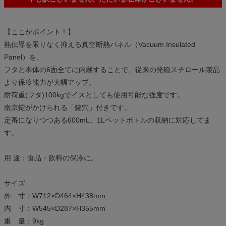
【ここがポイント！】
熱伝導を限りなく抑える真空断熱パネル（Vacuum Insulated
Panel）を、
フタと本体の6面全てに内蔵することで、従来の発砲スチロール製品
より保冷能力が大幅アップ。
耐荷重(フタ)100kgでイスとしても使用可能な強度です。
南京錠がかけられる「鍵穴」付きです。
定番になりつつある600mL、1Lペットボトルの収納に対応してま
す。
用 途：食品・飲料の保冷に。
サイズ
外 寸：W712×D464×H438mm
内 寸：W545×D287×H355mm
重 量：9kg