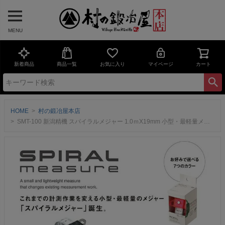
MENU
新着商品
商品一覧
お気に入り
マイページ
カート
HOME
村の鍛冶屋本店
SMT-100 新潟精機 スパイラルメジャー 1.0ｍX19mm 小型・最軽量メジャー お好みで選べる7つのカラー 収納ケースを廃した究極の軽量化メジャー