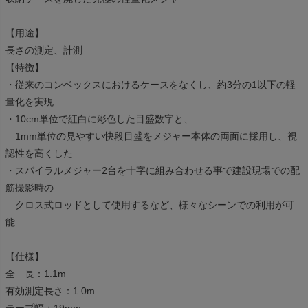
【用途】
長さの測定、計測
【特徴】
・従来のコンベックスにおけるケースをなくし、約3分の1以下の軽
量化を実現
・10cm単位で紅白に彩色した目盛数字と、
1mm単位の見やすい快段目盛をメジャー本体の両面に採用し、視
認性を高くした
・スパイラルメジャー2台を十字に組み合わせる事で建設現場での配
筋撮影時の
クロス式ロッドとして使用するなど、様々なシーンでの利用が可
能
【仕様】
全 長：1.1m
有効測定長さ：1.0m