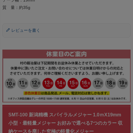
テープ幅：19mm
質 量：約35g
レビューを書く
SMT-100 新潟精機 スパイラルメジャー 1.0ｍX19mm
小型・最軽量メジャー お好みで選べる7つのカラー 収
納ケースを廃した究極の軽量化メジャー