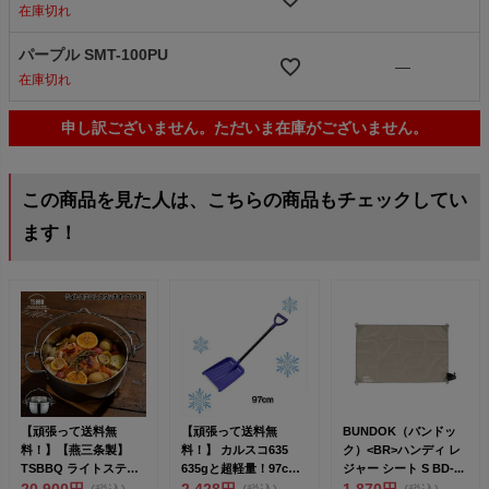
在庫切れ
パープル SMT-100PU
—
在庫切れ
申し訳ございません。ただいま在庫がございません。
この商品を見た人は、こちらの商品もチェックしてい
ます！
【頑張って送料無
【頑張って送料無
BUNDOK（バンドッ
料！】【燕三条製】
料！】 カルスコ635
ク）<BR>ハンディ レ
TSBBQ ライトステン
635gと超軽量！97cm
ジャー シート S BD-...
レス ダッチオーブン
20,900円
と使いやすい長さの...
2,428円
1,870円