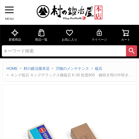
MENU
新着商品
商品一覧
お気に入り
マイページ
カート
HOME
村の鍛冶屋本店
刃物のメンテナンス
砥石
キング砥石 キングデラックス鎌砥石 K-36 粒度800 鎌研ぎ用の中研ぎ用砥石