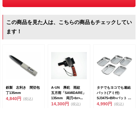
この商品を見た人は、こちらの商品もチェックしてい
ます！
鉄製 左利き 間切包
A-UN 厚鉈 雨紋
タテでもヨコでも連結
丁135mm
五月雨「SAMIDARE」
バット(アミ付)
4,840円
135mm 両刃<br>...
SJ3475<BR>バット 6
(税込)
14,300円
点 ...
4,990円
(税込)
(税込)