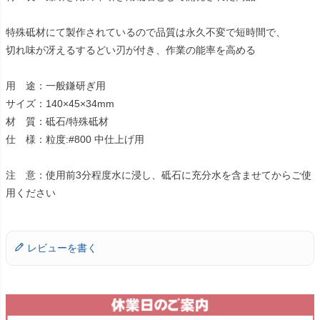
特殊砥材にて製作されているので品質は永久不変で短時間で、
切れ味が冴えるするどい刃が付き、作業の能率を高める
用 途：一般鎌研ぎ用
サイズ：140×45×34mm
材 質：砥石/特殊砥材
仕 様：粒度:#800 中仕上げ用
注 意：使用前3分程度水に浸し、砥石に充分水を含ませてからご使
用ください
レビューを書く