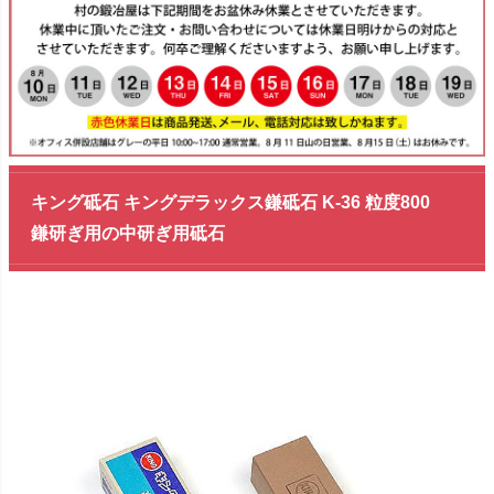
キング砥石 キングデラックス鎌砥石 K-36 粒度800
鎌研ぎ用の中研ぎ用砥石