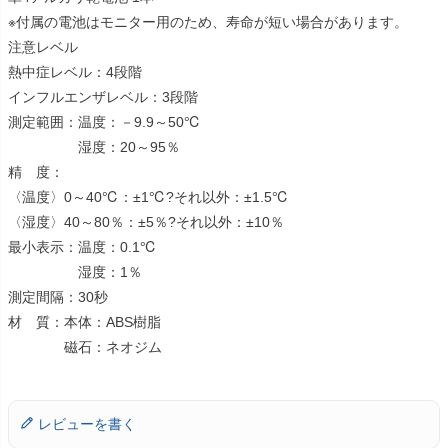
※付属の電池はモニター用のため、寿命が短い場合があります。
注意レベル
熱中症レベル：4段階
インフルエンザレベル：3段階
測定範囲：温度：－9.9～50℃
湿度：20～95％
精 度：
〈温度〉0～40℃：±1℃?それ以外：±1.5℃
〈湿度〉40～80％：±5％?それ以外：±10％
最小表示：温度：0.1℃
湿度：1％
測定間隔：30秒
材 質：本体：ABS樹脂
磁石：ネオジム
レビューを書く