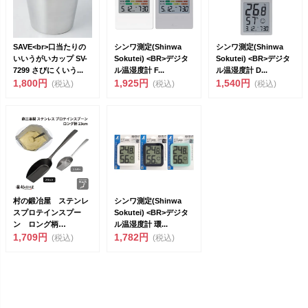
SAVE<br>口当たりの
シンワ測定(Shinwa
シンワ測定(Shinwa
いいうがいカップ SV-
Sokutei) <BR>デジタ
Sokutei) <BR>デジタ
7299 さびにくいう...
ル温湿度計 F...
ル温湿度計 D...
1,800円
1,925円
1,540円
(税込)
(税込)
(税込)
村の鍛冶屋 ステンレ
シンワ測定(Shinwa
スプロテインスプー
Sokutei) <BR>デジタ
ン ロング柄
ル温湿度計 環...
23cm<br>金属洋...
1,709円
1,782円
(税込)
(税込)