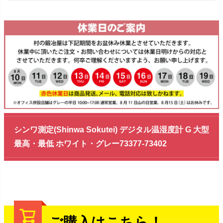
シンワ測定(Shinwa Sokutei) デジタル温湿度計 G 大型
最高・最低 ホワイト・グレー73377-73402
ご購入はこちら！