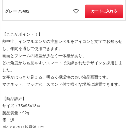
グレー 73402
カートに入れる
【ここがポイント！】
熱中症、インフルエンザの注意レベルをアイコンと文字でお知らせ
し、年間を通して使用できます。
画面とフレームの段差が少なく一体感があり、
どの角度からも見やすいスマートで洗練されたデザインを採用しま
した。
文字がはっきり見える、明るく視認性の良い液晶画面です。
マグネット、フック穴、スタンド付で様々な場所に設置できます。
【商品詳細】
サイズ：75×95×18㎜
製品質量：92g
電 源
単4アルカリ乾電池 1本