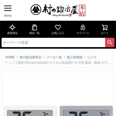
MENU
新着商品
商品一覧
お気に入り
マイページ
カート
HOME
村の鍛冶屋本店
メーカー名
燕三条地域
シンワ
シンワ測定(Shinwa Sokutei) デジタル温湿度計 G 大型 最高・最低 ホワイト・グレー73377-73402