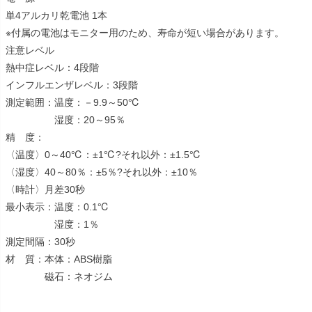
単4アルカリ乾電池 1本
※付属の電池はモニター用のため、寿命が短い場合があります。
注意レベル
熱中症レベル：4段階
インフルエンザレベル：3段階
測定範囲：温度：－9.9～50℃
湿度：20～95％
精 度：
〈温度〉0～40℃：±1℃?それ以外：±1.5℃
〈湿度〉40～80％：±5％?それ以外：±10％
〈時計〉月差30秒
最小表示：温度：0.1℃
湿度：1％
測定間隔：30秒
材 質：本体：ABS樹脂
磁石：ネオジム