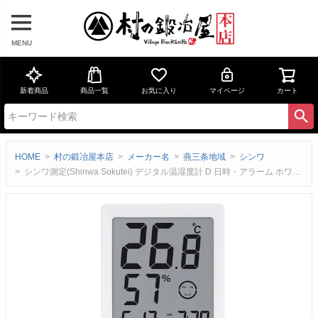
MENU
新着商品
商品一覧
お気に入り
マイページ
カート
HOME
村の鍛冶屋本店
メーカー名
燕三条地域
シンワ
シンワ測定(Shinwa Sokutei) デジタル温湿度計 D 日時・アラーム ホワイト・グレー73373-73398