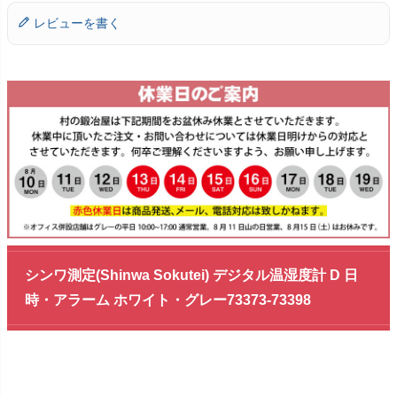
レビューを書く
シンワ測定(Shinwa Sokutei) デジタル温湿度計 D 日
時・アラーム ホワイト・グレー73373-73398