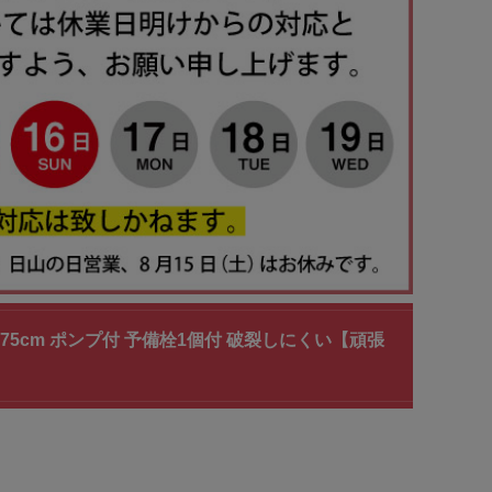
DG 75cm ポンプ付 予備栓1個付 破裂しにくい【頑張