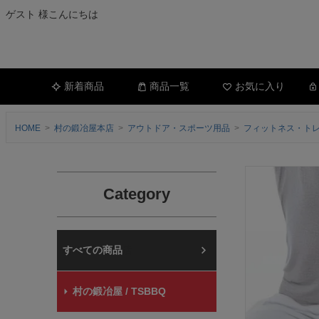
ゲスト 様こんにちは
新着商品
商品一覧
お気に入り
HOME
村の鍛冶屋本店
アウトドア・スポーツ用品
フィットネス・ト
Category
村の鍛冶屋本店
村の鍛冶屋 / TSBBQ