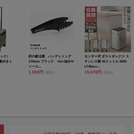
ドック）
村の鍛冶屋 ハンディトング
センサー式 ダストボックス ス
蓋付き L
170mm ブラック <br>油分や
テンレス製 45リットル SDB-
ソース...
LT45oz<...
1,650円
15,070円
(税込)
(税込)