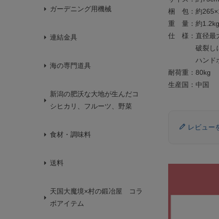
ガーデニング用機械
梱 包：約265×
重 量：約1.2k
仕 様：直径最大
連結金具
破裂しにく
ハンドポ
海の専門道具
耐荷重：80kg
生産国：中国
新潟の肥沃な大地が生んだコ
シヒカリ、フルーツ、野菜
レビュー
食材・調味料
送料
天国大魔境×村の鍛冶屋 コラ
ボアイテム