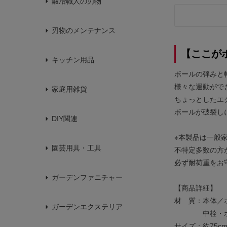
鍛冶職人の刃物
刃物のメンテナンス
【ここが
キッチン用品
ボールの弾みと
様々な運動がで
家庭用雑貨
ちょっとしたエ
ボールが破裂し
DIY関連
※本製品は一般
園芸用具・工具
不特定多数の方
必ず耐荷重をお
ガーデンファニチャー
【商品詳細】
材 質：本体／
ガーデンエクステリア
中栓・ポン
サイズ：約75cm