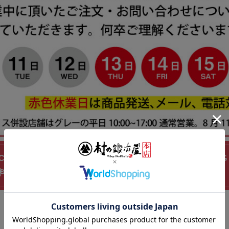
N CLUB(鉄人倶楽部) アンチバースト ヨガボール 75 IMC-163
料！】