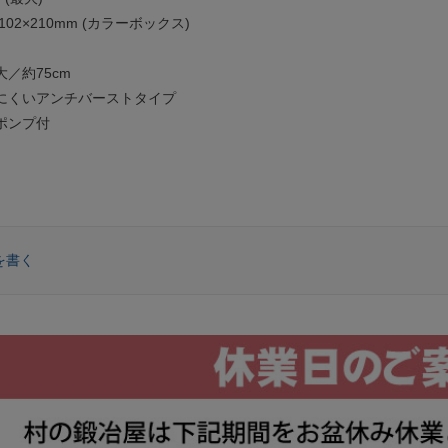
102×210mm (カラーボックス)
g
／約75cm
いアンチバーストタイプ
ンプ付
を書く