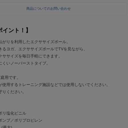
商品についてのお問い合わせ
ポイント！】
転がりを利用したエクササイズボール。
きるヨガ、エクササイズボールでTVを見ながら、
クササイズを毎日手軽にできます。
にくいノーバーストタイプ。
家庭用です。
が使用するトレーニング施設などでは使用しないでください。
守りください。
ポリ塩化ビニル
プ／ポリプロピレン
 (最大)