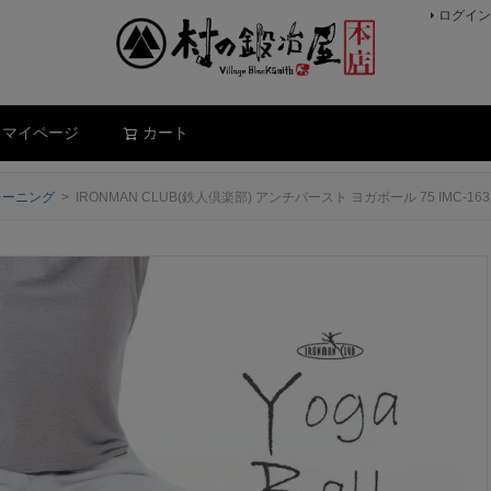
ログイン
検索
マイページ
カート
レーニング
IRONMAN CLUB(鉄人倶楽部) アンチバースト ヨガボール 75 IMC