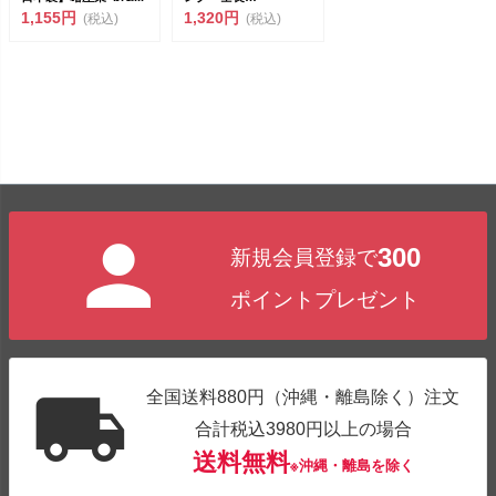
1,155円
18cm（692549）<...
1,320円
(税込)
(税込)
300
新規会員登録で
ポイントプレゼント
全国送料880円（沖縄・離島除く）注文
合計税込3980円以上の場合
送料無料
※沖縄・離島を除く