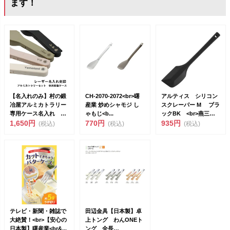
ます！
【名入れのみ】村の鍛
CH-2070-2072<br>曙
アルティス シリコン
冶屋アルミカトラリー
産業 炒めシャモジ し
スクレーパー M ブラ
専用ケース名入れ
ゃもじ<b...
ックBK <br>燕三条
<br>金属レ...
1,650円
770円
製&...
935円
(税込)
(税込)
(税込)
テレビ・新聞・雑誌で
田辺金具【日本製】卓
大絶賛！<br>【安心の
上トング わんONEト
日本製】曙産業<br&...
ング 全長