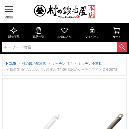
MENU
新着商品
商品一覧
お気に入り
マイページ
カート
HOME
村の鍛冶屋本店
キッチン用品
キッチン小道具
曙産業 ダブルエンボス 超撥水 TPX樹脂炒めシャモジワイド CH-2073-2075炒める・盛る・返すがこれ1本