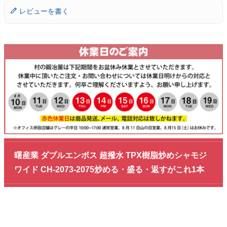
レビューを書く
曙産業 ダブルエンボス 超撥水 TPX樹脂炒めシャモジ
ワイド CH-2073-2075炒める・盛る・返すがこれ1本