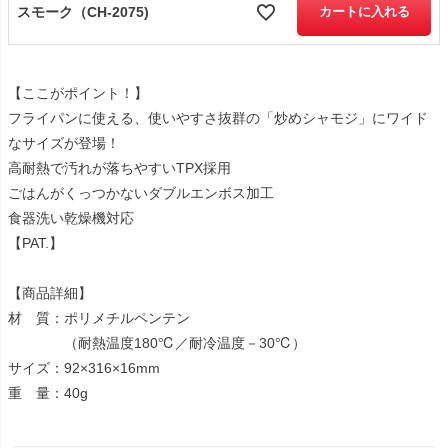
スモーク（CH-2075)
カートに入れる
【ここがポイント！】
フライパンに使える、使いやすさ抜群の「炒めシャモジ」にワイド
なサイズが登場！
高耐熱で汚れが落ちやすいTPX採用
ごはんがくっつかないダブルエンボス加工
食器洗い乾燥機対応
【PAT.】
【商品詳細】
材 質：ポリメチルペンテン
（耐熱温度180℃／耐冷温度－30℃）
サイズ：92×316×16mm
重 量：40g