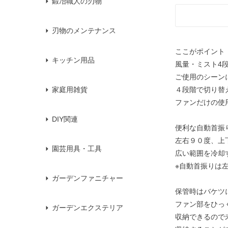
鍛冶職人の刃物
刃物のメンテナンス
ここがポイント
キッチン用品
風量・ミスト4
ご使用のシーン
４段階で切り替
家庭用雑貨
ファンだけの使
DIY関連
便利な自動首振
左右９０度、上
園芸用具・工具
広い範囲を冷却
※自動首振りは
ガーデンファニチャー
保管時はバケツ
ファン部をひっ
ガーデンエクステリア
収納できるので