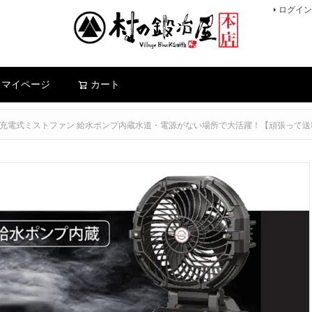
ログイン
検索
マイページ
カート
ト）充電式ミストファン 給水ポンプ内蔵水道・電源がない場所で大活躍！【頑張って