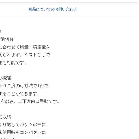
商品についてのお問い合わせ
！
段階切替
に合わせて風量・噴霧量を
えられます。ミストなしで
用も可能です。
り機能
下９０度の可動域で1台で
することができます。
左右のみ、上下方向は手動です。
に収納
くり返してバケツの中に
未使用時もコンパクトに