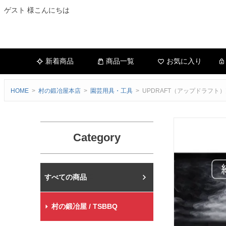
ゲスト 様こんにちは
新着商品
商品一覧
お気に入り
HOME
村の鍛冶屋本店
園芸用具・工具
UPDRAFT（アップドラフ
Category
村の鍛冶屋本店
村の鍛冶屋 / TSBBQ