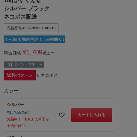
15gがすくえる
シルバー ブラック
ネコポス配送
商品番号
4937769801301-18
¥
1,709
税込価格
〜
税込
[
31
ポイント進呈 ]
〜
送料パターン
5.ネコポス
カラー
シルバー
¥
1,709
税込
カートに入れる
欠品中！ 8月末入荷予定
予約受付中！