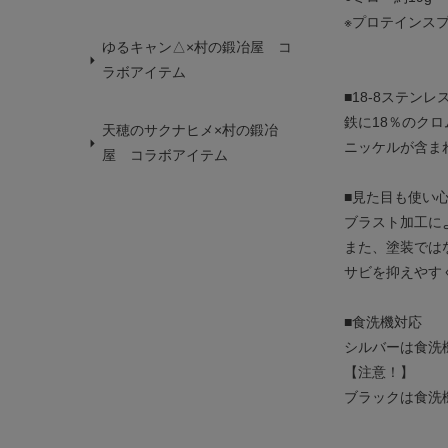
※プロテインス
ゆるキャン△×村の鍛冶屋 コ
ラボアイテム
■18-8ステンレ
鉄に18％のク
天穂のサクナヒメ×村の鍛冶
ニッケルが含ま
屋 コラボアイテム
■見た目も使い
ブラスト加工に
また、塗装では
サビを抑えやす
■食洗機対応
シルバーは食洗
【注意！】
ブラックは食洗