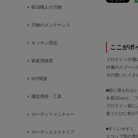
鍛冶職人の刃物
刃物のメンテナンス
キッチン用品
ここがポ
プロテイン付属
家庭用雑貨
付属のスプーン
その使いにくさ
DIY関連
■粉に埋もれな
園芸用具・工具
全長23cmと
プロテイン袋に
使うたびに粉が
ガーデンファニチャー
■すくいやすく
ガーデンエクステリア
スコップ型の専