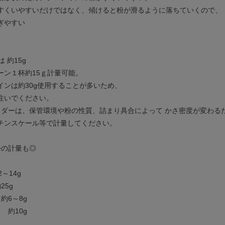
すくいやすいだけではなく、傾けると粉が滑るように落ちていくので、
ぎやすい
 約15g
ーン１杯約15ｇ計量可能。
インは約30g使用することが多いため、
注いでください。
ウダーは、保管環境や粉の性質、詰まり具合によって かさ密度が変わる
チンスケール等で計量してください。
外の計量も◎
～14g
25g
約6～8g
 約10g