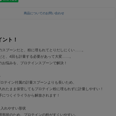
商品についてのお問い合わせ
イント！
のスプーンだと、粉に埋もれてとりだしにくい……。
だと、4回も計量する必要があって大変……。
のお悩みを、プロテインスプーンで解決！
い
、プロテイン付属の計量スプーンよりも長いため、
入れたまま保管してもプロテイン粉に埋もれずに計量しやすい！
手につくイライラから解放されます！
、入れやすい形状
用形状のため、プロテインの粉がすくいやすい。