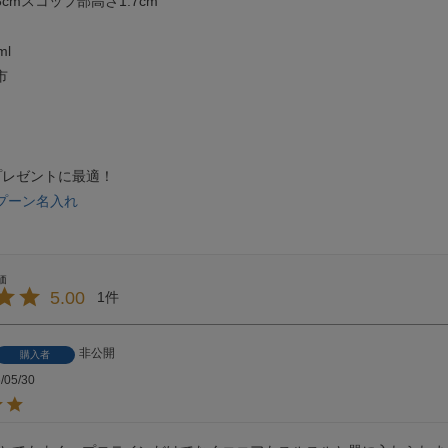
cmスコップ部高さ1.7cm
l
市
プレゼントに最適！
プーン名入れ
5.00
1
非公開
購入者
/05/30