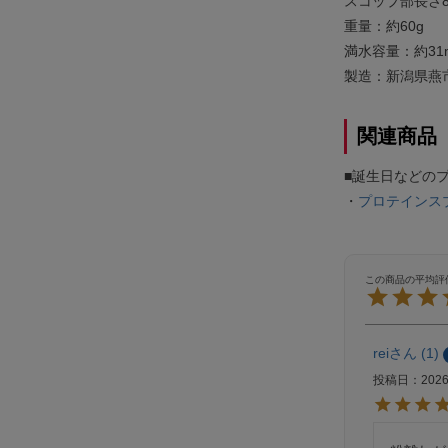
スコップ部長さ8
重量：約60g
満水容量：約31m
製造：新潟県燕
関連商品
■誕生日などの
・
プロテインス
rei
1
投稿日
2026