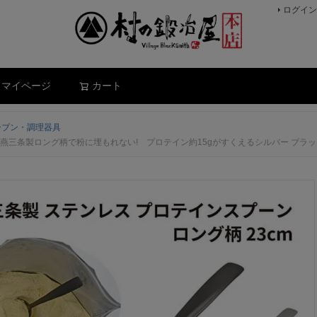
ログイン
検索
マイページ
カート
ーブン・調理器具
燕三条製ロング柄で粉に埋もれない! プロテイン約15gがすくえるシルバー ブラ