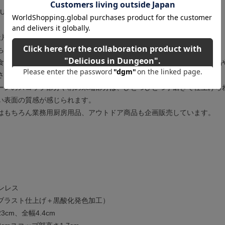
RANOKAJIYAのロゴ刻印入り
社片力商事
ち新潟県燕市にて昭和55年創業。
食器の磨き工場をしており、日本全国へ出荷される大手メーカーの製品
される製品の磨き・製造を手掛けている。
ーンのスコップ部分や柄の末端部分は、ひとつひとつ手磨きで仕上げら
い表面の質感が感じられます。
はもちろん業務用厨房用品、アウトドア商品も企画販売しています。
テンレス
ブラスト仕上げ＋黒酸化発色加工）
cm、全幅4.4cm