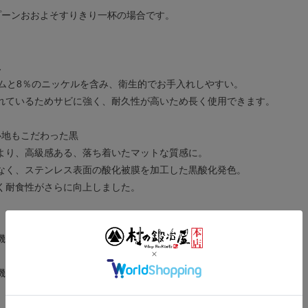
プーンおおよそすりきり一杯の場合です。
ス
ロムと8％のニッケルを含み、衛生的でお手入れしやすい。
れているためサビに強く、耐久性が高いため長く使用できます。
心地もこだわった黒
より、高級感ある、落ち着いたマットな質感に。
なく、ステンレス表面の酸化被膜を加工した黒酸化発色。
く耐食性がさらに向上しました。
機対応。
機非対応です。