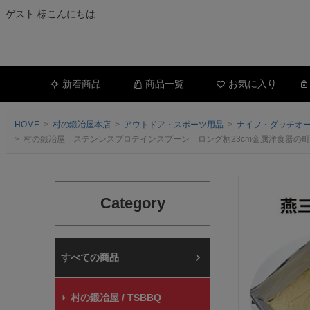
ゲスト 様こんにちは
新着商品
商品一覧
お気に入り
HOME
村の鍛冶屋本店
アウトドア・スポーツ用品
ナイフ・ダッチオ
村の鍛冶屋 ステンレスプロテインスプーン ロング柄23cm金属洋食器の町
Category
村の鍛冶屋本店
村の鍛冶屋 / TSBBQ