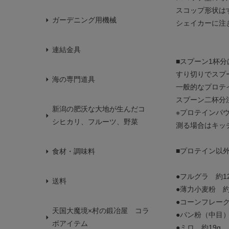
スコップ形状は
ガーデニング用機械
シェイカーに注
連結金具
■スプーン1杯分は
すり切りでスプ
海の専門道具
一般的なプロテ
スプーン二杯分
新潟の肥沃な大地が生んだコ
※プロテインパ
シヒカリ、フルーツ、野菜
測る場合はキッ
■プロテイン以
食材・調味料
●フルグラ 約12
送料
●薄力小麦粉 約
●コーンフレーク
天国大魔境×村の鍛冶屋 コラ
●パン粉（中目）
ボアイテム
●ミロ 約19g