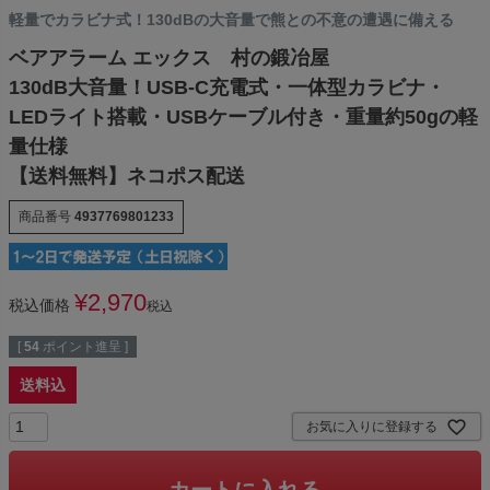
軽量でカラビナ式！130dBの大音量で熊との不意の遭遇に備える
ベアアラーム エックス 村の鍛冶屋
130dB大音量！USB-C充電式・一体型カラビナ・
LEDライト搭載・USBケーブル付き・重量約50gの軽
量仕様
【送料無料】ネコポス配送
商品番号
4937769801233
¥
2,970
税込価格
税込
[
54
ポイント進呈 ]
送料込
お気に入りに登録する