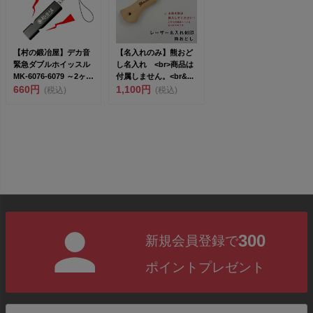
【村の鍛冶屋】デカ音
【名入れのみ】熊おど
緊急ダブルホイッスル
し名入れ <br>商品は
MK-6076-6079 ～2ヶ所
付属しません。<br&...
から音...
660円
1,100円
(税込)
(税込)
300
新規会員登録で
ポイントプレゼント