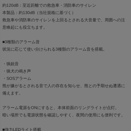
約120dB：至近距離での救急車・消防車のサイレン
本製品：約130dB（当社規格に基づく）
救急車や消防車のサイレンを上回るとされる大音量で、周囲への注
意喚起にも役立ちます。
■3種類のアラーム音
状況に応じて使い分けられる3種類のアラーム音を搭載。
・猟銃音
・猟犬の鳴き声
・SOSアラーム
熊が嫌がるとされる音で人の存在を知らせ、熊との予期せぬ遭遇に
備えます。
アラーム電源をONにすると、本体前面のリングライトが点灯。
暗い場所でも電源状態を確認しやすく、夜間の使用にも便利です。
■強力LEDライト搭載