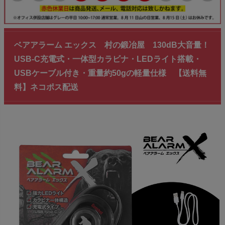
ベアアラーム エックス 村の鍛冶屋 130dB大音量！
USB-C充電式・一体型カラビナ・LEDライト搭載・
USBケーブル付き・重量約50gの軽量仕様 【送料無
料】ネコポス配送