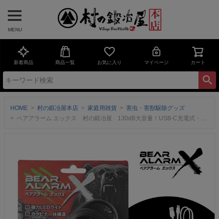
MENU
新着商品
商品一覧
お気に入り
マイページ
カート
HOME
村の鍛冶屋本店
家庭用雑貨
害虫・害獣駆除グッズ
ベアアラーム エックス 村の鍛冶屋 130dB大音量！USB-C充電式・一体型カラビナ・LEDライト搭載・USBケーブル付き・重量約50gの軽量仕様 【送料無料】ネコポス配送