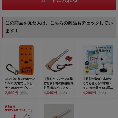
カートに入れる
この商品を見た人は、こちらの商品もチェックしてい
ます！
コンパル 熊よけホーン
【熊おどしノーマル爆
【防災士監修】水がな
110dB 充電式 カラビ
竹付き】村の鍛冶屋 爆
くても使える非常用ト
ナ・USBケーブル
竹用 熊おどし アルミ
イレ <br>選べる60回
(60cm)付き...
2,990円
木柄 カラビナ 爆...
4,640円
分・1...
4,290円
(税込)
(税込)
(税込)