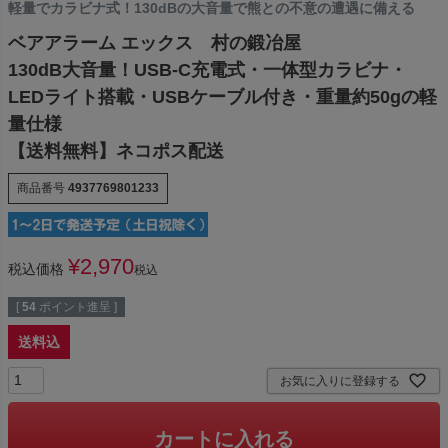
軽量でカラビナ式！130dBの大音量で熊との不意の遭遇に備える
ベアアラーム エックス 村の鍛冶屋
130dB大音量！USB-C充電式・一体型カラビナ・
LEDライト搭載・USBケーブル付き・重量約50gの軽
量仕様
【送料無料】ネコポス配送
商品番号
4937769801233
¥
2,970
税込価格
税込
[
54
ポイント進呈 ]
送料込
お気に入りに登録する
カートに入れる