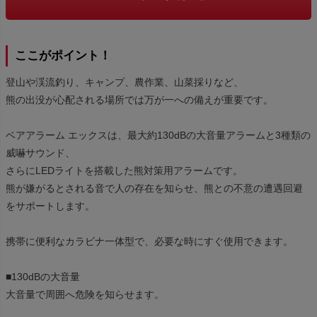
ここがポイント！
登山や渓流釣り、キャンプ、農作業、山菜採りなど、
熊の出没が心配される場所では万が一への備えが重要です。
ベアアラーム エックスは、最大約130dBの大音量アラームと3種類の
威嚇サウンド、
さらにLEDライトを搭載した熊対策用アラームです。
熊が嫌がるとされる音で人の存在を知らせ、熊との不意の遭遇回避
をサポートします。
携帯に便利なカラビナ一体型で、必要な時にすぐ使用できます。
■130dBの大音量
大音量で周囲へ危険を知らせます。